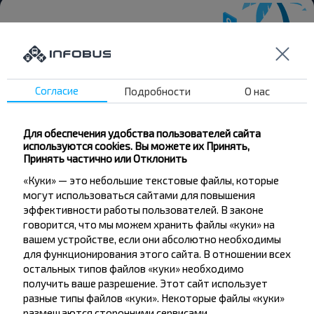
Хотите
Согласие
Подробности
О нас
путешествовать
дешевле?
Для обеспечения удобства пользователей сайта
используются cookies. Вы можете их Принять,
Не пропусти специальные акции, скидки и
Принять частично или Отклонить
другие интересные предложения INFOBUS.
«Куки» — это небольшие текстовые файлы, которые
Подпишись на получение новостей и
могут использоваться сайтами для повышения
путешествуй с нами дешевле!
эффективности работы пользователей. В законе
говорится, что мы можем хранить файлы «куки» на
вашем устройстве, если они абсолютно необходимы
для функционирования этого сайта. В отношении всех
остальных типов файлов «куки» необходимо
Подписаться
получить ваше разрешение. Этот сайт использует
разные типы файлов «куки». Некоторые файлы «куки»
размещаются сторонними сервисами,