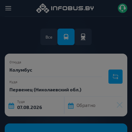
Все
Откуда
Куда
Туда
Обратно