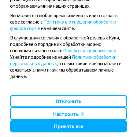
отображаемыми на наших страницах.
Вы можете в любое время изменить или отозвать
свое согласие с
Политика в отношении обработки
файлов cookie
на нашем сайте.
Популярные автобусные
В случае дачи согласия с обработкой целевых Куки,
направления
подробнее о порядке их обработки можно
ознакомиться по ссылке
Обработка целевых куки
.
Орша - Могилёв
Минск - Барановичи
Узнайте подробнее из нашей
Политики обработки
Минск - Несвиж
Гомель - Минск
персональных данных
, кто мы такие, как вы можете
Минск - Могилёв
Брест - Тересполь
связаться с нами и как мы обрабатываем личные
Минск - Пинск
Брест - Беловежская Пуща
данные.
Минск - Брест
Брест - Минск
Минск - Гомель
Варшава - Минск
Минск - Бобруйск
Санкт-Петербург - Минск
Отклонить
Вильнюс - Минск
Москва - Барановичи
Полоцк - Рига
Брест - Люблин
Москва - Брест
Брест - Варшава
Настроить
Минск - Вильнюс
Минск - Варшава
Принять все
Минск - Москва