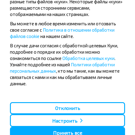
разные типы файлов «куки». Некоторые файлы «куки»
Подписаться
размещаются сторонними сервисами,
отображаемыми на наших страницах.
Вы можете в любое время изменить или отозвать
свое согласие с
Политика в отношении обработки
файлов cookie
на нашем сайте.
В случае дачи согласия с обработкой целевых Куки,
Популярные автобусные
подробнее о порядке их обработки можно
ознакомиться по ссылке
Обработка целевых куки
.
направления
Узнайте подробнее из нашей
Политики обработки
Орша - Могилёв
Минск - Барановичи
персональных данных
, кто мы такие, как вы можете
Минск - Несвиж
Гомель - Минск
связаться с нами и как мы обрабатываем личные
Минск - Могилёв
Брест - Тересполь
данные.
Минск - Пинск
Брест - Беловежская Пуща
Минск - Брест
Брест - Минск
Минск - Гомель
Варшава - Минск
Минск - Бобруйск
Санкт-Петербург - Минск
Отклонить
Вильнюс - Минск
Москва - Барановичи
Настроить
Полоцк - Рига
Брест - Люблин
Москва - Брест
Брест - Варшава
Принять все
Минск - Вильнюс