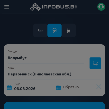
Все
Откуда
Куда
Туда
Обратно