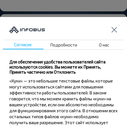
Согласие
Подробности
О нас
Хотите
путешествовать
Для обеспечения удобства пользователей сайта
дешевле?
используются cookies. Вы можете их Принять,
Принять частично или Отклонить
Не пропусти специальные акции, скидки и
«Куки» — это небольшие текстовые файлы, которые
другие интересные предложения INFOBUS.
могут использоваться сайтами для повышения
Подпишись на получение новостей и
эффективности работы пользователей. В законе
путешествуй с нами дешевле!
говорится, что мы можем хранить файлы «куки» на
вашем устройстве, если они абсолютно необходимы
для функционирования этого сайта. В отношении всех
остальных типов файлов «куки» необходимо
получить ваше разрешение. Этот сайт использует