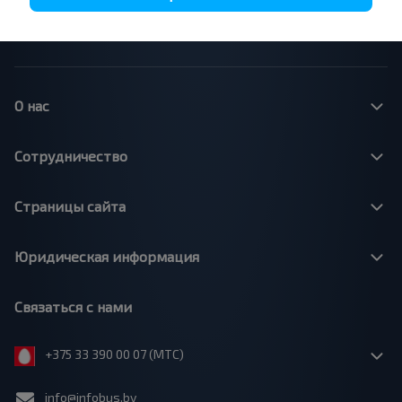
Минск - Варшава
Минск - Москва
О нас
Сотрудничество
Страницы сайта
Юридическая информация
Связаться с нами
+375 33 390 00 07 (МТС)
info@infobus.by