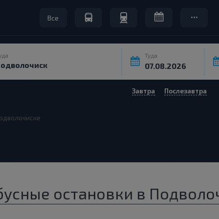
Все
уда
Туда
Завтра
Послезавтра
одволочиске
бусные остановки в Подволоч