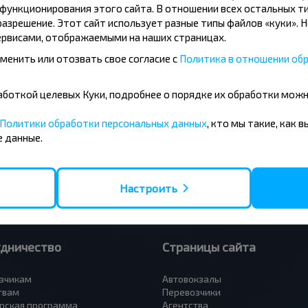
ункционирования этого сайта. В отношении всех остальных ти
азрешение. Этот сайт использует разные типы файлов «куки». 
рвисами, отображаемыми на наших страницах.
менить или отозвать свое согласие с
Политика в отношении обр
усные направления
бработкой целевых Куки, подробнее о порядке их обработки мож
- Барановичи
Вильнюс - Минск
 - Минск
Москва - Минск
Политики обработки персональных данных
, кто мы такие, как 
 Тересполь
Полоцк - Рига
 данные.
- Беловежская Пуща
Москва - Брест
- Минск
Минск - Вильнюс
а - Минск
Минск - Варшава
Петербург - Минск
Минск - Москва
Настроить
удничество
Страницы сайта
зчикам
Автовокзалы
твам
Перевозчики
рская программа
Агентства