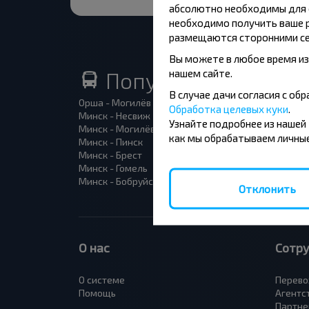
абсолютно необходимы для ф
необходимо получить ваше р
размещаются сторонними се
Вы можете в любое время из
нашем сайте.
Популярные автоб
В случае дачи согласия с о
Орша - Могилёв
Минск 
Обработка целевых куки
.
Минск - Несвиж
Гомель
Узнайте подробнее из нашей
Минск - Могилёв
Брест -
как мы обрабатываем личные
Минск - Пинск
Брест 
Минск - Брест
Брест 
Минск - Гомель
Варшав
Минск - Бобруйск
Санкт-
Отклонить
О нас
Сотр
О системе
Перево
Помощь
Агентс
Партне