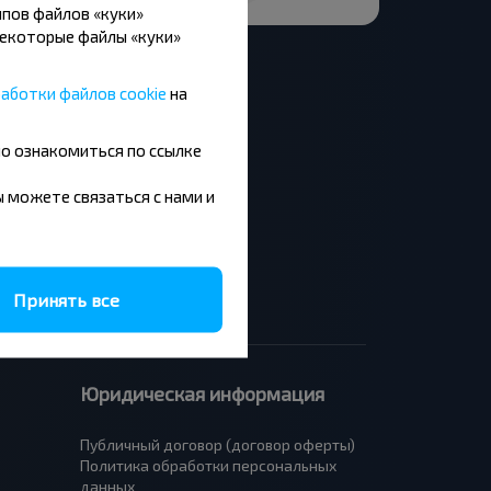
пов файлов «куки»
Некоторые файлы «куки»
аботки файлов cookie
на
но ознакомиться по ссылке
Москва - Барановичи
Минск - Будапешт
вы можете связаться с нами и
Брест - Люблин
Брест - Варшава
Принять все
Юридическая информация
Публичный договор (договор оферты)
Политика обработки персональных
данных