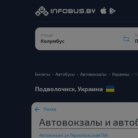
Откуда
К
Билеты
Автобусы
Автовокзалы
Украины
П
Подволочиск, Украина
Назад
Автовокзалы и авто
Автовокзал, ул.Тернопольская 15А