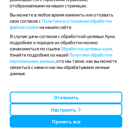
отображаемыми на наших страницах.
Вы можете в любое время изменить или отозвать
свое согласие с
Политика в отношении обработки
файлов cookie
на нашем сайте.
Популярные автобусные
В случае дачи согласия с обработкой целевых Куки,
направления
подробнее о порядке их обработки можно
ознакомиться по ссылке
Обработка целевых куки
.
Орша - Могилёв
Минск - Барановичи
Узнайте подробнее из нашей
Политики обработки
Минск - Несвиж
Гомель - Минск
персональных данных
, кто мы такие, как вы можете
Минск - Могилёв
Брест - Тересполь
связаться с нами и как мы обрабатываем личные
Минск - Пинск
Брест - Беловежская Пуща
данные.
Минск - Брест
Брест - Минск
Минск - Гомель
Варшава - Минск
Минск - Бобруйск
Санкт-Петербург - Минск
Отклонить
Вильнюс - Минск
Москва - Барановичи
Полоцк - Рига
Брест - Люблин
Москва - Брест
Брест - Варшава
Настроить
Минск - Вильнюс
Минск - Варшава
Принять все
Минск - Москва