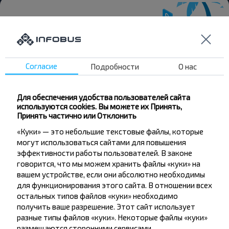
Хотите
Согласие
Подробности
О нас
путешествовать
дешевле?
Для обеспечения удобства пользователей сайта
используются cookies. Вы можете их Принять,
Не пропусти специальные акции, скидки и
Принять частично или Отклонить
другие интересные предложения INFOBUS.
«Куки» — это небольшие текстовые файлы, которые
Подпишись на получение новостей и
могут использоваться сайтами для повышения
путешествуй с нами дешевле!
эффективности работы пользователей. В законе
говорится, что мы можем хранить файлы «куки» на
вашем устройстве, если они абсолютно необходимы
для функционирования этого сайта. В отношении всех
остальных типов файлов «куки» необходимо
Подписаться
получить ваше разрешение. Этот сайт использует
разные типы файлов «куки». Некоторые файлы «куки»
размещаются сторонними сервисами,