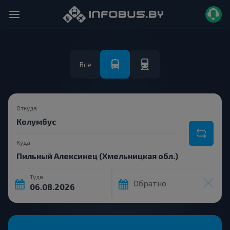
Все
Откуда
Куда
Туда
Обратно