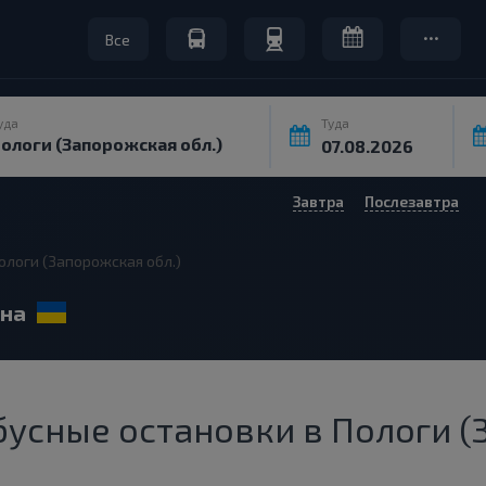
Все
уда
Туда
Завтра
Послезавтра
ологи (Запорожская обл.)
ина
усные остановки в Пологи (З