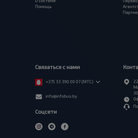
О системе
Перево
Помощь
Агентс
Партне
Связаться с нами
Конт
22
+375 33 390 00 07 (МТС)
Ми
30
info@infobus.by
Оф
П
Соцсети