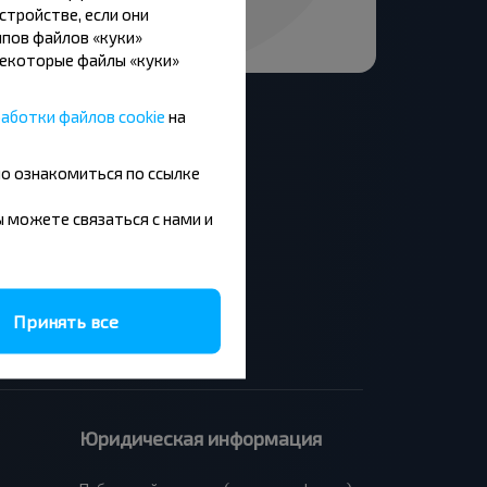
стройстве, если они
пов файлов «куки»
Некоторые файлы «куки»
аботки файлов cookie
на
но ознакомиться по ссылке
Москва - Барановичи
вы можете связаться с нами и
Минск - Будапешт
Брест - Люблин
Брест - Варшава
Принять все
Юридическая информация