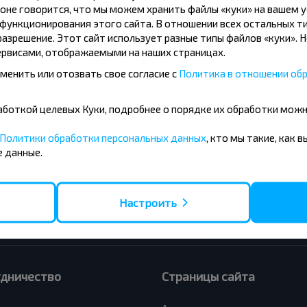
оне говорится, что мы можем хранить файлы «куки» на вашем у
ункционирования этого сайта. В отношении всех остальных ти
азрешение. Этот сайт использует разные типы файлов «куки». 
рвисами, отображаемыми на наших страницах.
менить или отозвать свое согласие с
Политика в отношении обр
усные направления
бработкой целевых Куки, подробнее о порядке их обработки мож
- Барановичи
Вильнюс - Минск
Политики обработки персональных данных
, кто мы такие, как 
 - Минск
Москва - Минск
 данные.
 Тересполь
Полоцк - Рига
- Беловежская Пуща
Москва - Брест
- Минск
Минск - Вильнюс
а - Минск
Минск - Варшава
Настроить
Петербург - Минск
Минск - Москва
удничество
Страницы сайта