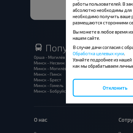
работы пользователей. В зак
абсолютно необходимы для ф
необходимо получить ваше р
размещаются сторонними се
Вы можете в любое время из
нашем сайте.
Популярные автоб
В случае дачи согласия с о
Обработка целевых куки
.
Орша - Могилёв
Минск 
Узнайте подробнее из нашей
Минск - Несвиж
Гомель
как мы обрабатываем личные
Минск - Могилёв
Брест -
Минск - Пинск
Брест 
Минск - Брест
Брест 
Минск - Гомель
Варшав
Отклонить
Минск - Бобруйск
Санкт-
О нас
Сотр