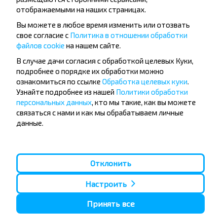
отображаемыми на наших страницах.
Вы можете в любое время изменить или отозвать
свое согласие с
Политика в отношении обработки
файлов cookie
на нашем сайте.
Популярные автобусные
В случае дачи согласия с обработкой целевых Куки,
направления
подробнее о порядке их обработки можно
ознакомиться по ссылке
Обработка целевых куки
.
Орша - Могилёв
Минск - Барановичи
Узнайте подробнее из нашей
Политики обработки
Минск - Несвиж
Гомель - Минск
персональных данных
, кто мы такие, как вы можете
Минск - Могилёв
Брест - Тересполь
связаться с нами и как мы обрабатываем личные
Минск - Пинск
Брест - Беловежская Пуща
данные.
Минск - Брест
Брест - Минск
Минск - Гомель
Варшава - Минск
Минск - Бобруйск
Санкт-Петербург - Минск
Отклонить
Вильнюс - Минск
Москва - Барановичи
Полоцк - Рига
Брест - Люблин
Москва - Брест
Брест - Варшава
Настроить
Минск - Вильнюс
Минск - Варшава
Принять все
Минск - Москва