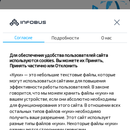
Хотите
Согласие
Подробности
О нас
путешествовать
дешевле?
Для обеспечения удобства пользователей сайта
используются cookies. Вы можете их Принять,
Не пропусти специальные акции, скидки и
Принять частично или Отклонить
другие интересные предложения INFOBUS.
«Куки» — это небольшие текстовые файлы, которые
Подпишись на получение новостей и
могут использоваться сайтами для повышения
путешествуй с нами дешевле!
эффективности работы пользователей. В законе
говорится, что мы можем хранить файлы «куки» на
вашем устройстве, если они абсолютно необходимы
для функционирования этого сайта. В отношении всех
остальных типов файлов «куки» необходимо
Подписаться
получить ваше разрешение. Этот сайт использует
разные типы файлов «куки». Некоторые файлы «куки»
размещаются сторонними сервисами,