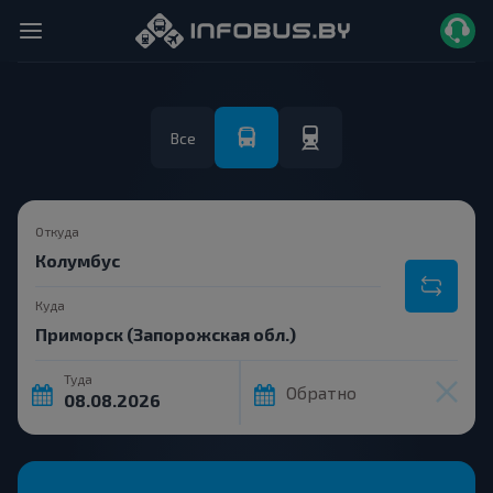
Все
Откуда
Куда
Туда
Обратно