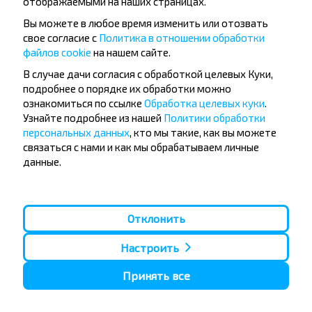
отображаемыми на наших страницах.
Вы можете в любое время изменить или отозвать
свое согласие с
Политика в отношении обработки
файлов cookie
на нашем сайте.
Популярные автобусные
В случае дачи согласия с обработкой целевых Куки,
направления
подробнее о порядке их обработки можно
Орша - Могилёв
Минск - Барановичи
ознакомиться по ссылке
Обработка целевых куки
.
Минск - Несвиж
Гомель - Минск
Узнайте подробнее из нашей
Политики обработки
Минск - Могилёв
Брест - Тересполь
персональных данных
, кто мы такие, как вы можете
Минск - Пинск
Брест - Беловежская Пуща
связаться с нами и как мы обрабатываем личные
Минск - Брест
Брест - Минск
данные.
Минск - Гомель
Варшава - Минск
Минск - Бобруйск
Санкт-Петербург - Минск
Вильнюс - Минск
Москва - Барановичи
Отклонить
Полоцк - Рига
Брест - Люблин
Москва - Брест
Брест - Варшава
Минск - Вильнюс
Настроить
Минск - Варшава
Минск - Москва
Принять все