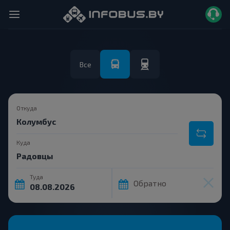
Все
Откуда
Куда
Туда
Обратно