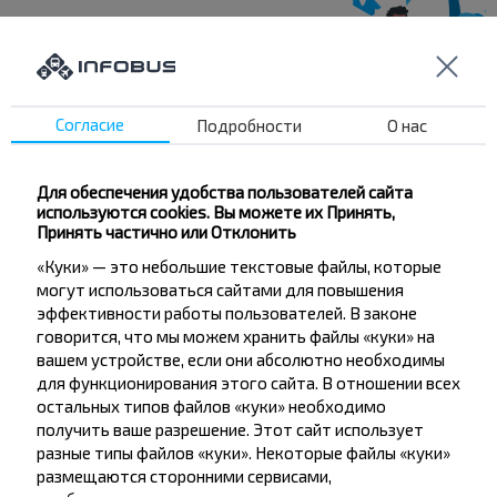
Хотите
путешествовать
Согласие
Подробности
О нас
дешевле?
Для обеспечения удобства пользователей сайта
Не пропусти специальные акции, скидки и
используются cookies. Вы можете их Принять,
другие интересные предложения INFOBUS.
Принять частично или Отклонить
Подпишись на получение новостей и
«Куки» — это небольшие текстовые файлы, которые
путешествуй с нами дешевле!
могут использоваться сайтами для повышения
эффективности работы пользователей. В законе
говорится, что мы можем хранить файлы «куки» на
вашем устройстве, если они абсолютно необходимы
для функционирования этого сайта. В отношении всех
остальных типов файлов «куки» необходимо
Подписаться
получить ваше разрешение. Этот сайт использует
разные типы файлов «куки». Некоторые файлы «куки»
размещаются сторонними сервисами,