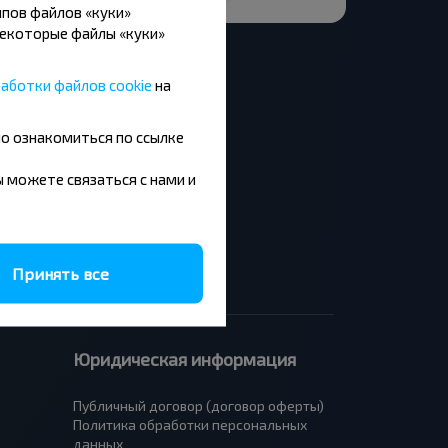
пов файлов «куки»
Некоторые файлы «куки»
аботки файлов cookie
на
но ознакомиться по ссылке
Москва - Барановичи
Минск - Будапешт
вы можете связаться с нами и
Брест - Люблин
Брест - Варшава
Принять все
Юридическая информация
Публичный договор (договор оферты)
Политика обработки персональных
данных