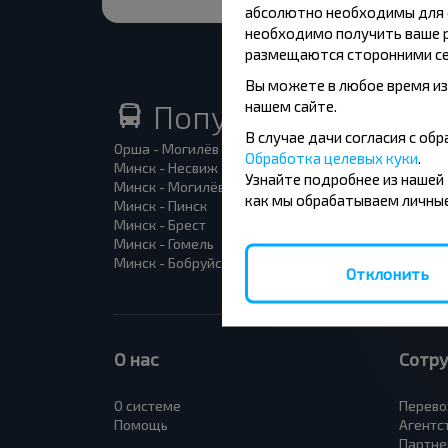
абсолютно необходимы для ф
необходимо получить ваше р
размещаются сторонними се
Вы можете в любое время из
нашем сайте.
Популярные автоб
В случае дачи согласия с о
Орша - Могилёв
Минск 
Обработка целевых куки
.
Минск - Несвиж
Гомель
Узнайте подробнее из нашей
Минск - Могилёв
Брест -
как мы обрабатываем личные
Минск - Пинск
Брест 
Минск - Брест
Брест 
Минск - Гомель
Варшав
Минск - Бобруйск
Санкт-
Отклонить
О нас
Сотр
О системе
Перево
Помощь
Агентс
Партне