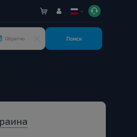
Поиск
Обратно
краина