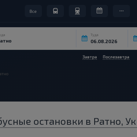
Все
уда
Туда
Завтра
Послезавтра
атно
усные остановки в Ратно, У