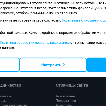
ункционирования этого сайта. В отношении всех остальных ти
азрешение. Этот сайт использует разные типы файлов «куки». 
рвисами, отображаемыми на наших страницах.
менить или отозвать свое согласие с
Политика в отношении обр
усные направления
бработкой целевых Куки, подробнее о порядке их обработки мож
- Барановичи
Вильнюс - Минск
 - Минск
Москва - Минск
Политики обработки персональных данных
, кто мы такие, как 
 Тересполь
Полоцк - Рига
 данные.
- Беловежская Пуща
Москва - Брест
- Минск
Минск - Вильнюс
а - Минск
Минск - Варшава
Петербург - Минск
Минск - Москва
Настроить
удничество
Страницы сайта
зчикам
Автовокзалы
твам
Перевозчики
рская программа
Агентства