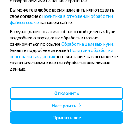
отображаемыми на наших страницах.
Вы можете в любое время изменить или отозвать
свое согласие с
Политика в отношении обработки
файлов cookie
на нашем сайте.
Популярные автобусные
В случае дачи согласия с обработкой целевых Куки,
направления
подробнее о порядке их обработки можно
Орша - Могилёв
Минск - Барановичи
ознакомиться по ссылке
Обработка целевых куки
.
Минск - Несвиж
Гомель - Минск
Узнайте подробнее из нашей
Политики обработки
Минск - Могилёв
Брест - Тересполь
персональных данных
, кто мы такие, как вы можете
Минск - Пинск
Брест - Беловежская Пуща
связаться с нами и как мы обрабатываем личные
Минск - Брест
Брест - Минск
данные.
Минск - Гомель
Варшава - Минск
Минск - Бобруйск
Санкт-Петербург - Минск
Вильнюс - Минск
Москва - Барановичи
Отклонить
Полоцк - Рига
Брест - Люблин
Москва - Брест
Брест - Варшава
Минск - Вильнюс
Настроить
Минск - Варшава
Минск - Москва
Принять все