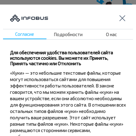
Хотите
путешествовать
Согласие
Подробности
О нас
дешевле?
Для обеспечения удобства пользователей сайта
Не пропусти специальные акции, скидки и
используются cookies. Вы можете их Принять,
другие интересные предложения INFOBUS.
Принять частично или Отклонить
Подпишись на получение новостей и
«Куки» — это небольшие текстовые файлы, которые
путешествуй с нами дешевле!
могут использоваться сайтами для повышения
эффективности работы пользователей. В законе
говорится, что мы можем хранить файлы «куки» на
вашем устройстве, если они абсолютно необходимы
для функционирования этого сайта. В отношении всех
остальных типов файлов «куки» необходимо
Подписаться
получить ваше разрешение. Этот сайт использует
разные типы файлов «куки». Некоторые файлы «куки»
размещаются сторонними сервисами,