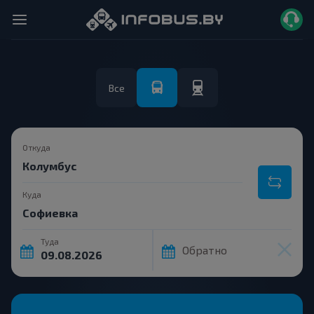
Все
Откуда
Куда
Туда
Обратно