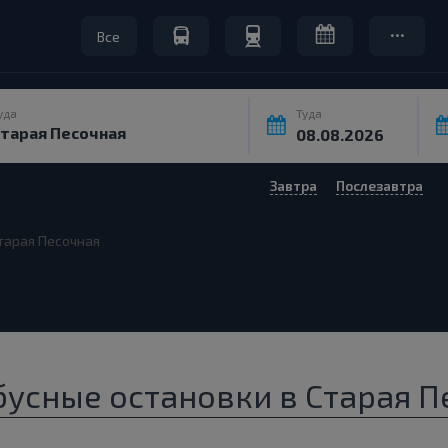
Все
уда
Туда
Завтра
Послезавтра
тарая Песочная
усные остановки в Старая П