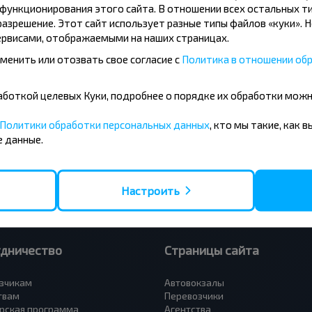
ункционирования этого сайта. В отношении всех остальных ти
азрешение. Этот сайт использует разные типы файлов «куки». 
рвисами, отображаемыми на наших страницах.
менить или отозвать свое согласие с
Политика в отношении обр
усные направления
бработкой целевых Куки, подробнее о порядке их обработки мож
- Барановичи
Вильнюс - Минск
 - Минск
Москва - Минск
Политики обработки персональных данных
, кто мы такие, как 
 Тересполь
Полоцк - Рига
 данные.
- Беловежская Пуща
Москва - Брест
- Минск
Минск - Вильнюс
а - Минск
Минск - Варшава
Петербург - Минск
Минск - Москва
Настроить
удничество
Страницы сайта
зчикам
Автовокзалы
твам
Перевозчики
рская программа
Агентства