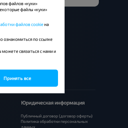
пов файлов «куки»
Некоторые файлы «куки»
аботки файлов cookie
на
но ознакомиться по ссылке
Москва - Барановичи
Минск - Будапешт
вы можете связаться с нами и
Брест - Люблин
Брест - Варшава
Принять все
Юридическая информация
Публичный договор (договор оферты)
Политика обработки персональных
данных