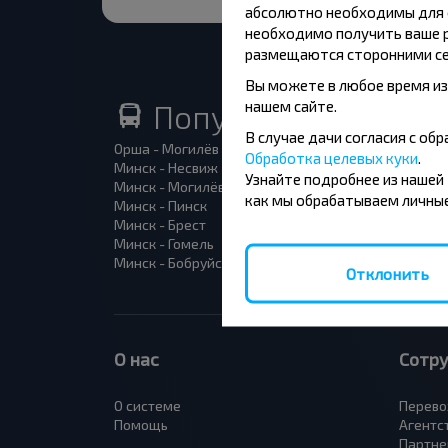
абсолютно необходимы для ф
необходимо получить ваше р
размещаются сторонними се
Вы можете в любое время из
нашем сайте.
Популярные автоб
В случае дачи согласия с о
Орша - Могилёв
Минск 
Обработка целевых куки
.
Минск - Несвиж
Гомель
Узнайте подробнее из нашей
Минск - Могилёв
Брест -
как мы обрабатываем личные
Минск - Пинск
Брест 
Минск - Брест
Брест 
Минск - Гомель
Варшав
Минск - Бобруйск
Санкт-
Отклонить
О нас
Сотр
О системе
Перево
Помощь
Агентс
Партне