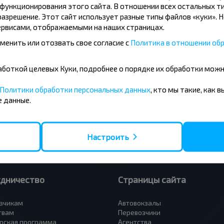
ункционирования этого сайта. В отношении всех остальных ти
азрешение. Этот сайт использует разные типы файлов «куки». 
рвисами, отображаемыми на наших страницах.
менить или отозвать свое согласие с
Политика в отношении обр
усные направления
бработкой целевых Куки, подробнее о порядке их обработки мож
- Барановичи
Вильнюс - Минск
 - Минск
Москва - Минск
Политики обработки персональных данных
, кто мы такие, как 
 Тересполь
Полоцк - Рига
 данные.
- Беловежская Пуща
Москва - Брест
- Минск
Минск - Вильнюс
а - Минск
Минск - Варшава
Петербург - Минск
Минск - Москва
Настроить
удничество
Страницы сайта
зчикам
Автовокзалы
твам
Перевозчики
рская программа
Агентства