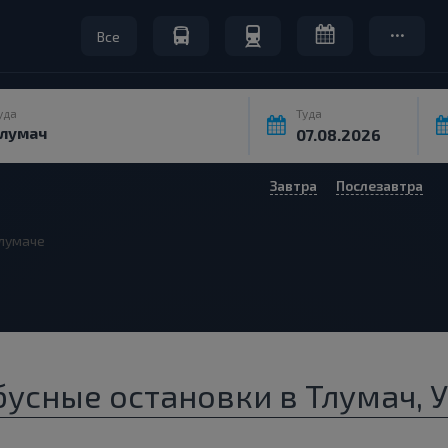
Все
уда
Туда
Завтра
Послезавтра
лумаче
бусные остановки в Тлумач, 