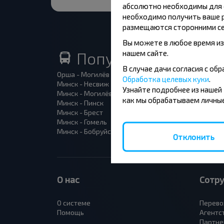
абсолютно необходимы для ф
необходимо получить ваше р
размещаются сторонними се
Вы можете в любое время из
нашем сайте.
Популярные автоб
В случае дачи согласия с о
Орша - Могилёв
Минск 
Обработка целевых куки
.
Минск - Несвиж
Гомель
Узнайте подробнее из нашей
Минск - Могилёв
Брест -
как мы обрабатываем личные
Минск - Пинск
Брест 
Минск - Брест
Брест 
Минск - Гомель
Варшав
Минск - Бобруйск
Санкт-
Отклонить
О нас
Сотр
О системе
Перево
Помощь
Агентс
Партне