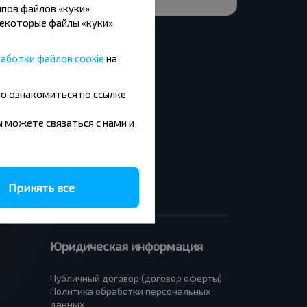
пов файлов «куки»
Некоторые файлы «куки»
аботки файлов cookie
на
но ознакомиться по ссылке
Москва - Барановичи
Минск - Будапешт
вы можете связаться с нами и
Брест - Люблин
Брест - Варшава
Принять все
Юридическая информация
Публичный договор (договор оферты)
Политика обработки персональных
данных