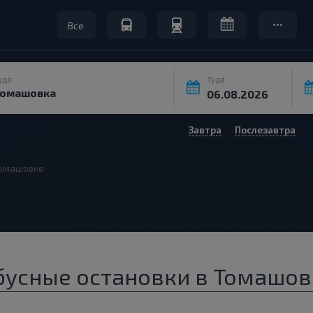
Все
уда
Туда
Завтра
Послезавтра
омашовке
бусные остановки в Томашов