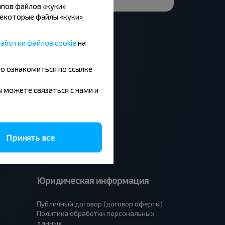
пов файлов «куки»
Некоторые файлы «куки»
аботки файлов cookie
на
но ознакомиться по ссылке
Москва - Барановичи
Минск - Будапешт
вы можете связаться с нами и
Брест - Люблин
Брест - Варшава
Принять все
Юридическая информация
Публичный договор (договор оферты)
Политика обработки персональных
данных