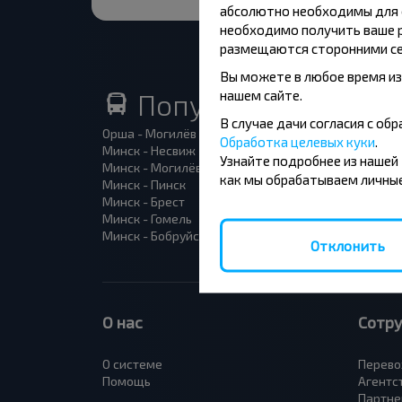
абсолютно необходимы для ф
необходимо получить ваше р
размещаются сторонними се
Вы можете в любое время из
нашем сайте.
Популярные автоб
В случае дачи согласия с о
Орша - Могилёв
Минск 
Обработка целевых куки
.
Минск - Несвиж
Гомель
Узнайте подробнее из нашей
Минск - Могилёв
Брест -
как мы обрабатываем личные
Минск - Пинск
Брест 
Минск - Брест
Брест 
Минск - Гомель
Варшав
Минск - Бобруйск
Санкт-
Отклонить
О нас
Сотр
О системе
Перево
Помощь
Агентс
Партне