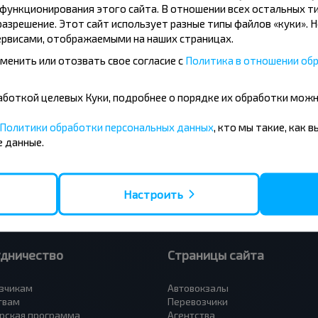
ункционирования этого сайта. В отношении всех остальных ти
азрешение. Этот сайт использует разные типы файлов «куки». 
рвисами, отображаемыми на наших страницах.
менить или отозвать свое согласие с
Политика в отношении обр
усные направления
бработкой целевых Куки, подробнее о порядке их обработки мож
- Барановичи
Вильнюс - Минск
 - Минск
Москва - Минск
Политики обработки персональных данных
, кто мы такие, как 
 Тересполь
Полоцк - Рига
 данные.
- Беловежская Пуща
Москва - Брест
- Минск
Минск - Вильнюс
а - Минск
Минск - Варшава
Петербург - Минск
Минск - Москва
Настроить
удничество
Страницы сайта
зчикам
Автовокзалы
твам
Перевозчики
рская программа
Агентства