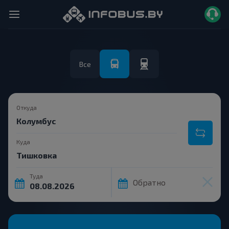
Все
Откуда
Куда
Туда
Обратно