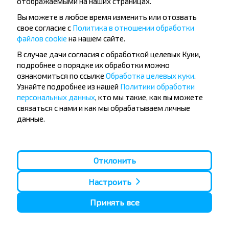
отображаемыми на наших страницах.
Вы можете в любое время изменить или отозвать
свое согласие с
Политика в отношении обработки
файлов cookie
на нашем сайте.
Популярные автобусные
В случае дачи согласия с обработкой целевых Куки,
направления
подробнее о порядке их обработки можно
Орша - Могилёв
Минск - Барановичи
ознакомиться по ссылке
Обработка целевых куки
.
Минск - Несвиж
Гомель - Минск
Узнайте подробнее из нашей
Политики обработки
Минск - Могилёв
Брест - Тересполь
персональных данных
, кто мы такие, как вы можете
Минск - Пинск
Брест - Беловежская Пуща
связаться с нами и как мы обрабатываем личные
Минск - Брест
Брест - Минск
данные.
Минск - Гомель
Варшава - Минск
Минск - Бобруйск
Санкт-Петербург - Минск
Вильнюс - Минск
Москва - Барановичи
Отклонить
Полоцк - Рига
Брест - Люблин
Москва - Брест
Брест - Варшава
Минск - Вильнюс
Настроить
Минск - Варшава
Минск - Москва
Принять все