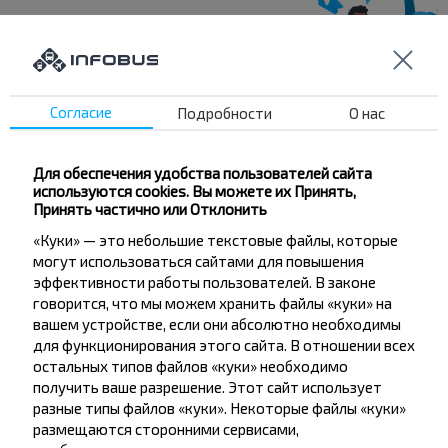
Хотите
путешествовать
Согласие
Подробности
О нас
дешевле?
Для обеспечения удобства пользователей сайта
Не пропусти специальные акции, скидки и
используются cookies. Вы можете их Принять,
другие интересные предложения INFOBUS.
Принять частично или Отклонить
Подпишись на получение новостей и
«Куки» — это небольшие текстовые файлы, которые
путешествуй с нами дешевле!
могут использоваться сайтами для повышения
эффективности работы пользователей. В законе
говорится, что мы можем хранить файлы «куки» на
вашем устройстве, если они абсолютно необходимы
для функционирования этого сайта. В отношении всех
остальных типов файлов «куки» необходимо
Подписаться
получить ваше разрешение. Этот сайт использует
разные типы файлов «куки». Некоторые файлы «куки»
размещаются сторонними сервисами,