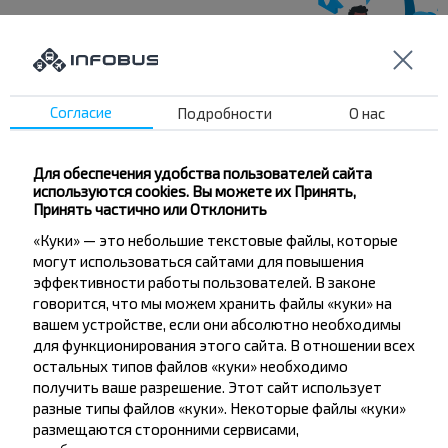
Хотите
путешествовать
Согласие
Подробности
О нас
дешевле?
Для обеспечения удобства пользователей сайта
Не пропусти специальные акции, скидки и
используются cookies. Вы можете их Принять,
другие интересные предложения INFOBUS.
Принять частично или Отклонить
Подпишись на получение новостей и
«Куки» — это небольшие текстовые файлы, которые
путешествуй с нами дешевле!
могут использоваться сайтами для повышения
эффективности работы пользователей. В законе
говорится, что мы можем хранить файлы «куки» на
вашем устройстве, если они абсолютно необходимы
для функционирования этого сайта. В отношении всех
остальных типов файлов «куки» необходимо
Подписаться
получить ваше разрешение. Этот сайт использует
разные типы файлов «куки». Некоторые файлы «куки»
размещаются сторонними сервисами,