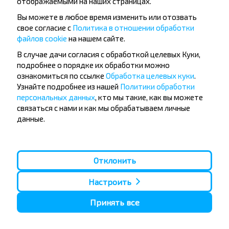
отображаемыми на наших страницах.
Вы можете в любое время изменить или отозвать
свое согласие с
Политика в отношении обработки
файлов cookie
на нашем сайте.
Популярные автобусные
В случае дачи согласия с обработкой целевых Куки,
направления
подробнее о порядке их обработки можно
Орша - Могилёв
Минск - Барановичи
ознакомиться по ссылке
Обработка целевых куки
.
Минск - Несвиж
Гомель - Минск
Узнайте подробнее из нашей
Политики обработки
Минск - Могилёв
Брест - Тересполь
персональных данных
, кто мы такие, как вы можете
Минск - Пинск
Брест - Беловежская Пуща
связаться с нами и как мы обрабатываем личные
Минск - Брест
Брест - Минск
данные.
Минск - Гомель
Варшава - Минск
Минск - Бобруйск
Санкт-Петербург - Минск
Вильнюс - Минск
Москва - Барановичи
Отклонить
Полоцк - Рига
Брест - Люблин
Москва - Брест
Брест - Варшава
Минск - Вильнюс
Настроить
Минск - Варшава
Минск - Москва
Принять все