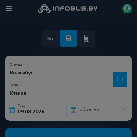
Все
Откуда
Куда
Туда
Обратно