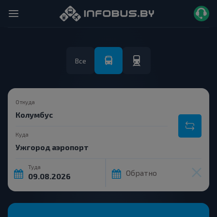
Все
Откуда
Куда
Туда
Обратно