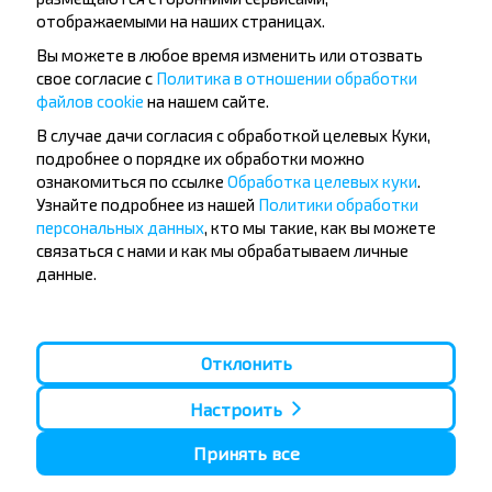
отображаемыми на наших страницах.
Вы можете в любое время изменить или отозвать
свое согласие с
Политика в отношении обработки
файлов cookie
на нашем сайте.
Популярные автобусные
В случае дачи согласия с обработкой целевых Куки,
направления
подробнее о порядке их обработки можно
ознакомиться по ссылке
Обработка целевых куки
.
Орша - Могилёв
Минск - Барановичи
Узнайте подробнее из нашей
Политики обработки
Минск - Несвиж
Гомель - Минск
персональных данных
, кто мы такие, как вы можете
Минск - Могилёв
Брест - Тересполь
связаться с нами и как мы обрабатываем личные
Минск - Пинск
Брест - Беловежская Пуща
данные.
Минск - Брест
Брест - Минск
Минск - Гомель
Варшава - Минск
Минск - Бобруйск
Санкт-Петербург - Минск
Отклонить
Вильнюс - Минск
Москва - Барановичи
Полоцк - Рига
Брест - Люблин
Москва - Брест
Брест - Варшава
Настроить
Минск - Вильнюс
Минск - Варшава
Принять все
Минск - Москва