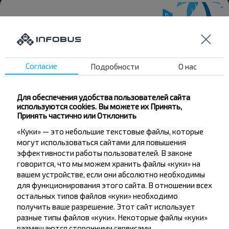
Хотите
Согласие
Подробности
О нас
путешествовать
дешевле?
Для обеспечения удобства пользователей сайта
используются cookies. Вы можете их Принять,
Не пропусти специальные акции, скидки и
Принять частично или Отклонить
другие интересные предложения INFOBUS.
«Куки» — это небольшие текстовые файлы, которые
Подпишись на получение новостей и
могут использоваться сайтами для повышения
путешествуй с нами дешевле!
эффективности работы пользователей. В законе
говорится, что мы можем хранить файлы «куки» на
вашем устройстве, если они абсолютно необходимы
для функционирования этого сайта. В отношении всех
остальных типов файлов «куки» необходимо
Подписаться
получить ваше разрешение. Этот сайт использует
разные типы файлов «куки». Некоторые файлы «куки»
размещаются сторонними сервисами,