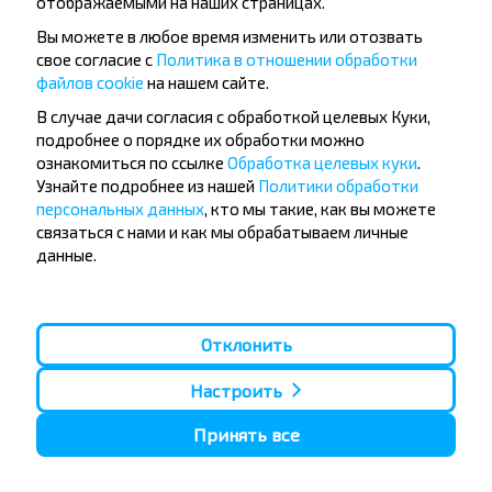
отображаемыми на наших страницах.
Вы можете в любое время изменить или отозвать
свое согласие с
Политика в отношении обработки
файлов cookie
на нашем сайте.
Популярные автобусные
В случае дачи согласия с обработкой целевых Куки,
направления
подробнее о порядке их обработки можно
Орша - Могилёв
Минск - Барановичи
ознакомиться по ссылке
Обработка целевых куки
.
Минск - Несвиж
Гомель - Минск
Узнайте подробнее из нашей
Политики обработки
Минск - Могилёв
Брест - Тересполь
персональных данных
, кто мы такие, как вы можете
Минск - Пинск
Брест - Беловежская Пуща
связаться с нами и как мы обрабатываем личные
Минск - Брест
Брест - Минск
данные.
Минск - Гомель
Варшава - Минск
Минск - Бобруйск
Санкт-Петербург - Минск
Вильнюс - Минск
Москва - Барановичи
Отклонить
Полоцк - Рига
Брест - Люблин
Москва - Брест
Брест - Варшава
Минск - Вильнюс
Настроить
Минск - Варшава
Минск - Москва
Принять все