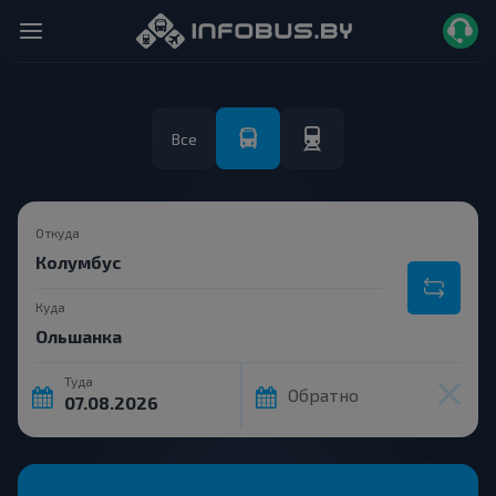
Все
Откуда
Куда
Туда
Обратно