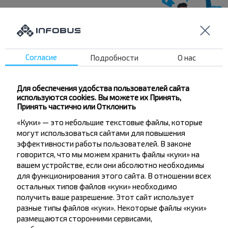
Хотите
путешествовать
Согласие
Подробности
О нас
дешевле?
Для обеспечения удобства пользователей сайта
Не пропусти специальные акции, скидки и
используются cookies. Вы можете их Принять,
другие интересные предложения INFOBUS.
Принять частично или Отклонить
Подпишись на получение новостей и
«Куки» — это небольшие текстовые файлы, которые
путешествуй с нами дешевле!
могут использоваться сайтами для повышения
эффективности работы пользователей. В законе
говорится, что мы можем хранить файлы «куки» на
вашем устройстве, если они абсолютно необходимы
для функционирования этого сайта. В отношении всех
остальных типов файлов «куки» необходимо
Подписаться
получить ваше разрешение. Этот сайт использует
разные типы файлов «куки». Некоторые файлы «куки»
размещаются сторонними сервисами,