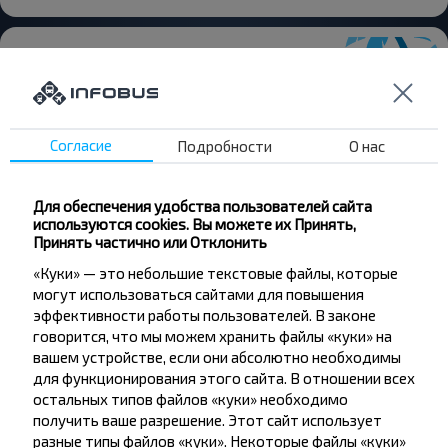
Хотите
Согласие
Подробности
О нас
путешествовать
дешевле?
Для обеспечения удобства пользователей сайта
используются cookies. Вы можете их Принять,
Принять частично или Отклонить
Не пропусти специальные акции, скидки и
«Куки» — это небольшие текстовые файлы, которые
другие интересные предложения INFOBUS.
могут использоваться сайтами для повышения
Подпишись на получение новостей и
эффективности работы пользователей. В законе
путешествуй с нами дешевле!
говорится, что мы можем хранить файлы «куки» на
вашем устройстве, если они абсолютно необходимы
для функционирования этого сайта. В отношении всех
остальных типов файлов «куки» необходимо
получить ваше разрешение. Этот сайт использует
Подписаться
разные типы файлов «куки». Некоторые файлы «куки»