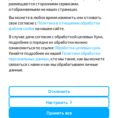
размещаются сторонними сервисами,
отображаемыми на наших страницах.
Вы можете в любое время изменить или отозвать
свое согласие с
Политика в отношении обработки
файлов cookie
на нашем сайте.
В случае дачи согласия с обработкой целевых Куки,
Популярные автобусные
подробнее о порядке их обработки можно
направления
ознакомиться по ссылке
Обработка целевых куки
.
Узнайте подробнее из нашей
Политики обработки
Орша - Могилёв
Минск - Барановичи
персональных данных
, кто мы такие, как вы можете
Минск - Несвиж
Гомель - Минск
связаться с нами и как мы обрабатываем личные
Минск - Могилёв
Брест - Тересполь
Минск - Пинск
Брест - Беловежская Пуща
данные.
Минск - Брест
Брест - Минск
Минск - Гомель
Варшава - Минск
Минск - Бобруйск
Санкт-Петербург - Минск
Отклонить
Вильнюс - Минск
Москва - Барановичи
Полоцк - Рига
Брест - Люблин
Настроить
Москва - Брест
Брест - Варшава
Минск - Вильнюс
Принять все
Минск - Варшава