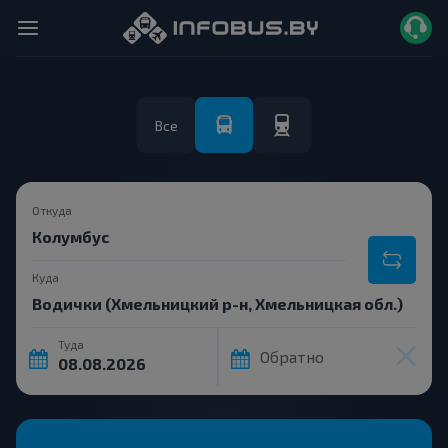
Все
Откуда
Куда
Туда
Обратно