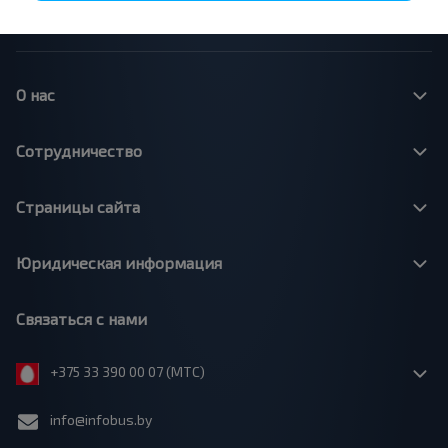
Минск - Москва
О нас
Сотрудничество
Страницы сайта
Юридическая информация
Связаться с нами
+375 33 390 00 07 (МТС)
info@infobus.by