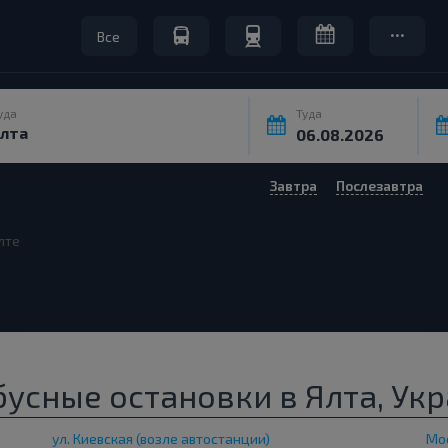
Все
уда
Туда
Завтра
Послезавтра
лте
усные остановки в Ялта, Ук
ул. Киевская (возле автостанции)
Мос