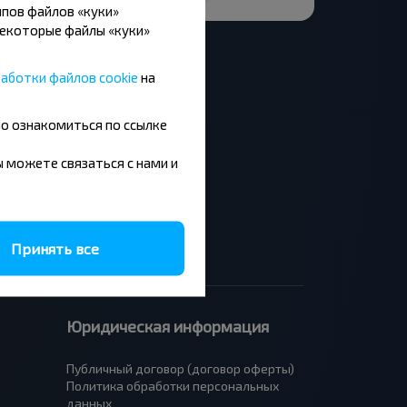
пов файлов «куки»
Некоторые файлы «куки»
аботки файлов cookie
на
но ознакомиться по ссылке
Москва - Барановичи
Минск - Будапешт
вы можете связаться с нами и
Брест - Люблин
Брест - Варшава
Принять все
Юридическая информация
Публичный договор (договор оферты)
Политика обработки персональных
данных