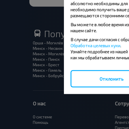
абсолютно необходимы для ф
необходимо получить ваше р
размещаются сторонними се
Вы можете в любое время из
нашем сайте.
Популярные автоб
В случае дачи согласия с о
Орша - Могилёв
Минск 
Обработка целевых куки
.
Минск - Несвиж
Гомель
Узнайте подробнее из нашей
Минск - Могилёв
Брест -
как мы обрабатываем личные
Минск - Пинск
Брест 
Минск - Брест
Брест 
Минск - Гомель
Варшав
Минск - Бобруйск
Санкт-
Отклонить
О нас
Сотр
О системе
Перево
Помощь
Агентс
Партне