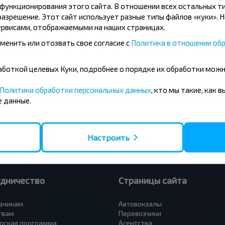
ункционирования этого сайта. В отношении всех остальных ти
азрешение. Этот сайт использует разные типы файлов «куки». 
рвисами, отображаемыми на наших страницах.
менить или отозвать свое согласие с
Политика в отношении обр
усные направления
бработкой целевых Куки, подробнее о порядке их обработки мож
- Барановичи
Вильнюс - Минск
 - Минск
Москва - Минск
Политики обработки персональных данных
, кто мы такие, как 
 Тересполь
Полоцк - Рига
 данные.
- Беловежская Пуща
Москва - Брест
- Минск
Минск - Вильнюс
а - Минск
Минск - Варшава
Петербург - Минск
Минск - Москва
Настроить
удничество
Страницы сайта
зчикам
Автовокзалы
твам
Перевозчики
рская программа
Агентства