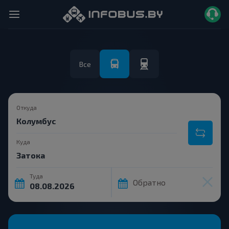
Все
Откуда
Куда
Туда
Обратно