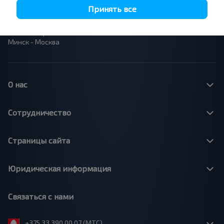
Полоцк - Рига
Брест - Люблин
Принять все
Москва - Брест
Брест - Варшава
Минск - Вильнюс
Минск - Варшава
Минск - Москва
О нас
Сотрудничество
Страницы сайта
Юридическая информация
Связаться с нами
+375 33 390 00 07 (МТС)