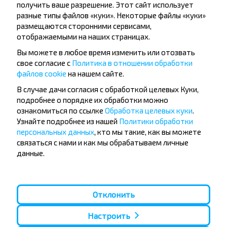
получить ваше разрешение. Этот сайт использует
разные типы файлов «куки». Некоторые файлы «куки»
размещаются сторонними сервисами,
Подписаться
отображаемыми на наших страницах.
Вы можете в любое время изменить или отозвать
свое согласие с
Политика в отношении обработки
файлов cookie
на нашем сайте.
В случае дачи согласия с обработкой целевых Куки,
подробнее о порядке их обработки можно
Популярные автобусные
ознакомиться по ссылке
Обработка целевых куки
.
Узнайте подробнее из нашей
Политики обработки
направления
персональных данных
, кто мы такие, как вы можете
Орша - Могилёв
Минск - Барановичи
связаться с нами и как мы обрабатываем личные
Минск - Несвиж
Гомель - Минск
данные.
Минск - Могилёв
Брест - Тересполь
Минск - Пинск
Брест - Беловежская Пуща
Минск - Брест
Брест - Минск
Минск - Гомель
Варшава - Минск
Отклонить
Минск - Бобруйск
Санкт-Петербург - Минск
Настроить
Вильнюс - Минск
Москва - Барановичи