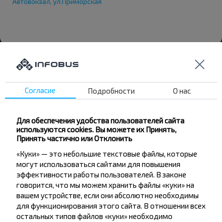
Автовокзал, ул.Приморская
Согласие
Подробности
О нас
Хотите
Для обеспечения удобства пользователей сайта
путешествовать
используются cookies. Вы можете их Принять,
дешевле?
Принять частично или Отклонить
«Куки» — это небольшие текстовые файлы, которые
Не пропусти специальные акции, скидки и
могут использоваться сайтами для повышения
другие интересные предложения INFOBUS.
эффективности работы пользователей. В законе
Подпишись на получение новостей и
говорится, что мы можем хранить файлы «куки» на
путешествуй с нами дешевле!
вашем устройстве, если они абсолютно необходимы
для функционирования этого сайта. В отношении всех
остальных типов файлов «куки» необходимо