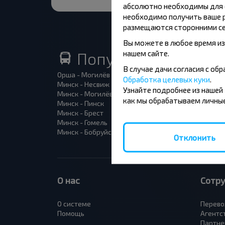
абсолютно необходимы для ф
необходимо получить ваше р
размещаются сторонними се
Вы можете в любое время из
нашем сайте.
Популярные автоб
В случае дачи согласия с о
Орша - Могилёв
Минск 
Обработка целевых куки
.
Минск - Несвиж
Гомель
Узнайте подробнее из нашей
Минск - Могилёв
Брест -
как мы обрабатываем личные
Минск - Пинск
Брест 
Минск - Брест
Брест 
Минск - Гомель
Варшав
Минск - Бобруйск
Санкт-
Отклонить
О нас
Сотр
О системе
Перево
Помощь
Агентс
Партне