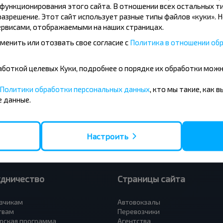
ункционирования этого сайта. В отношении всех остальных ти
азрешение. Этот сайт использует разные типы файлов «куки». 
рвисами, отображаемыми на наших страницах.
менить или отозвать свое согласие с
Политика в отношении обр
усные направления
бработкой целевых Куки, подробнее о порядке их обработки мож
- Барановичи
Вильнюс - Минск
 - Минск
Москва - Минск
Политики обработки персональных данных
, кто мы такие, как 
 Тересполь
Полоцк - Рига
 данные.
- Беловежская Пуща
Москва - Брест
- Минск
Минск - Вильнюс
а - Минск
Минск - Варшава
Петербург - Минск
Минск - Москва
Настроить
удничество
Страницы сайта
зчикам
Автовокзалы
твам
Перевозчики
рская программа
Агентства