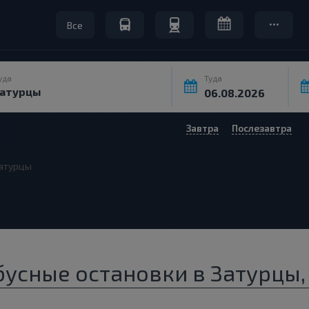
Все
уда
Туда
Завтра
Послезавтра
атурцы
бусные остановки в Затурцы,