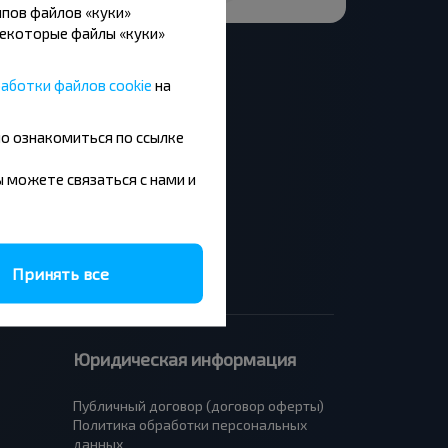
пов файлов «куки»
Некоторые файлы «куки»
аботки файлов cookie
на
но ознакомиться по ссылке
Москва - Барановичи
Минск - Будапешт
вы можете связаться с нами и
Брест - Люблин
Брест - Варшава
Принять все
Юридическая информация
Публичный договор (договор оферты)
Политика обработки персональных
данных