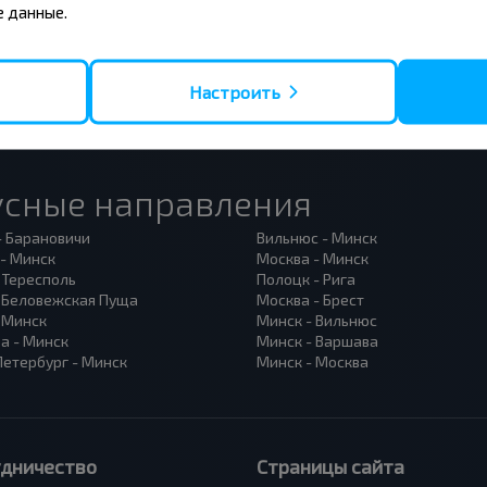
 данные.
Настроить
усные направления
- Барановичи
Вильнюс - Минск
 - Минск
Москва - Минск
 Тересполь
Полоцк - Рига
- Беловежская Пуща
Москва - Брест
- Минск
Минск - Вильнюс
а - Минск
Минск - Варшава
Петербург - Минск
Минск - Москва
удничество
Страницы сайта