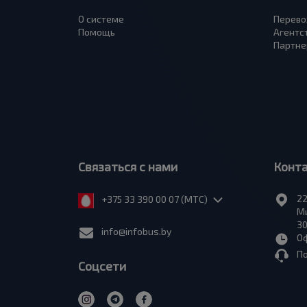
О системе
Перево
Помощь
Агентс
Партне
Связаться с нами
Конт
22
+375 33 390 00 07 (МТС)
Ми
30
info@infobus.by
Оф
П
Соцсети