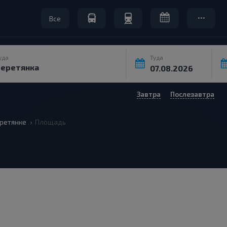
Все
уда
Туда
Завтра
Послезавтра
ретянке
Площадь