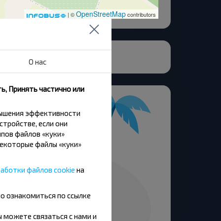
OpenStreetMap
| ©
contributors
О нас
ь, Принять частично или
вышения эффективности
стройстве, если они
пов файлов «куки»
Некоторые файлы «куки»
аботки файлов cookie
на
но ознакомиться по ссылке
вы можете связаться с нами и