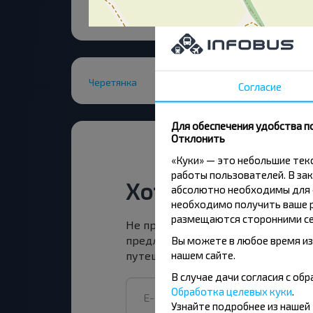
Черетянка
Согласие
Для обеспечения удобства п
Отклонить
«Куки» — это небольшие те
работы пользователей. В зак
Хотите путешест
абсолютно необходимы для ф
необходимо получить ваше р
размещаются сторонними се
Не пропусти специальные акции, 
предложения INFOBUS. Подпишись
Вы можете в любое время из
нашем сайте.
путешествуй с нами дешевле!
В случае дачи согласия с о
Обработка целевых куки
.
Узнайте подробнее из нашей