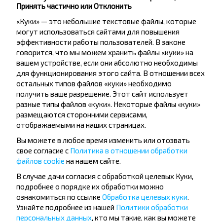
Принять частично или Отклонить
«Куки» — это небольшие текстовые файлы, которые
могут использоваться сайтами для повышения
эффективности работы пользователей. В законе
говорится, что мы можем хранить файлы «куки» на
Хотите
вашем устройстве, если они абсолютно необходимы
для функционирования этого сайта. В отношении всех
путешествовать
остальных типов файлов «куки» необходимо
получить ваше разрешение. Этот сайт использует
дешевле?
разные типы файлов «куки». Некоторые файлы «куки»
размещаются сторонними сервисами,
Не пропусти специальные акции, скидки и
отображаемыми на наших страницах.
другие интересные предложения INFOBUS.
Вы можете в любое время изменить или отозвать
Подпишись на получение новостей и
свое согласие с
Политика в отношении обработки
путешествуй с нами дешевле!
файлов cookie
на нашем сайте.
В случае дачи согласия с обработкой целевых Куки,
подробнее о порядке их обработки можно
ознакомиться по ссылке
Обработка целевых куки
.
Узнайте подробнее из нашей
Политики обработки
Подписаться
персональных данных
, кто мы такие, как вы можете