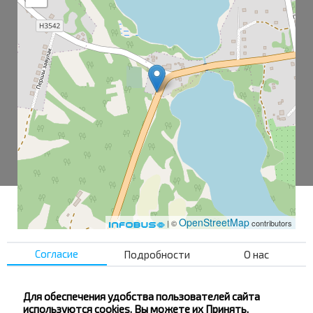
OpenStreetMap
| ©
contributors
Согласие
Подробности
О нас
Ходцы
Ходцы-1
Для обеспечения удобства пользователей сайта
используются cookies. Вы можете их Принять,