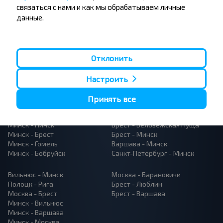
связаться с нами и как мы обрабатываем личные
данные.
Отклонить
Популярные автобусные
Настроить
направления
Орша - Могилёв
Минск - Барановичи
Принять все
Минск - Несвиж
Гомель - Минск
Минск - Могилёв
Брест - Тересполь
Минск - Пинск
Брест - Беловежская Пуща
Минск - Брест
Брест - Минск
Минск - Гомель
Варшава - Минск
Минск - Бобруйск
Санкт-Петербург - Минск
Вильнюс - Минск
Москва - Барановичи
Полоцк - Рига
Брест - Люблин
Москва - Брест
Брест - Варшава
Минск - Вильнюс
Минск - Варшава
Минск - Москва