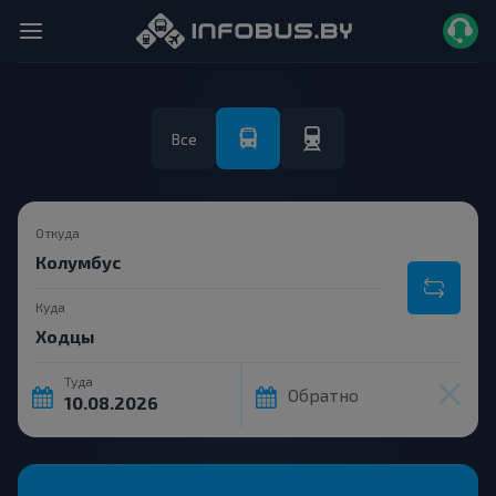
Все
Откуда
Куда
Туда
Обратно