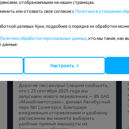
рвисами, отображаемыми на наших страницах.
менить или отозвать свое согласие с
Политика в отношении обр
бработкой целевых Куки, подробнее о порядке их обработки мож
Политики обработки персональных данных
, кто мы такие, как 
 данные.
Новый перевозчик на платформе
INFOBUS.BY: филиал «Автобусный
Настроить
парк № 1 Солигорск» запускает
регулярные рейсы с 23.09
Дорогие пассажиры! Спешим сообщить,
что с 23 сентября 2025 года мы
запускаем нового перевозчика — BS ОАО
«Миноблавтотранс», филиал Автобусный
парк №1 Солигорск. Благодаря
ежедневным отправлениям и удобному
расписанию вы можете выбирать
удобные прямые маршруты из
Солигорска и обратно.