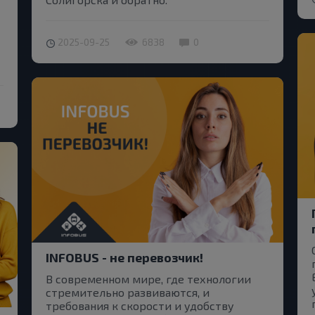
2025-09-25
6838
0
INFOBUS - не перевозчик!
В современном мире, где технологии
стремительно развиваются, и
требования к скорости и удобству