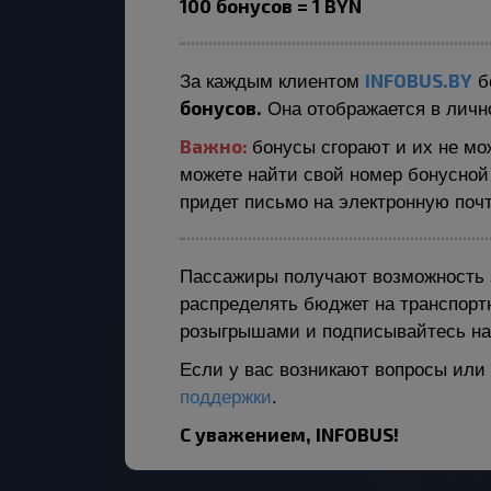
100 бонусов = 1 BYN
INFOBUS.BY
За каждым клиентом 
 
бонусов.
 Она отображается в личн
Важно: 
бонусы сгорают и их не мо
можете найти свой номер бонусной 
придет письмо на электронную почт
Пассажиры получают возможность за
распределять бюджет на транспорт
розыгрышами и подписывайтесь на
Если у вас возникают вопросы или
поддержки
.
С уважением, INFOBUS!