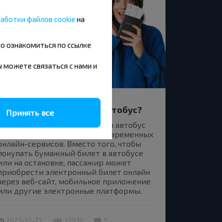
аботки файлов cookie
на
но ознакомиться по ссылке
вы можете связаться с нами и
Нужно ли распечатывать
электронный билет на автобус?
Принять все
Купить электронный билет на автобус
можно через большинство современных
онлайн-сервисов. Вместо того, чтобы
покупать бумажный билет в автобусе
или на остановке, пассажир может
приобрести электронный билет онлайн
через веб-сайт, мобильное приложение
или другие электронные платформы.
2023-12-27
12930
5