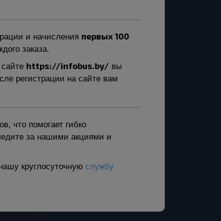
первых 100 
трации и начисления 
дого заказа. 
https://infobus.by/
 сайте 
 вы 
сле регистрации на сайте вам 
, что помогает гибко 
едите за нашими акциями и 
нашу круглосуточную 
службу 