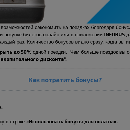
 возможностей сэкономить на поездках благодаря бонус
INFOBUS
ри покупке билетов онлайн или в приложении 
 д
каждый раз. Количество бонусов видно сразу, когда вы и
рыть до 50% 
одной поездки.  Чем больше поездок вы с
накопительного дисконта".
Как потратить бонусы?
а.
«Использовать бонусы для оплаты».
ку в строке