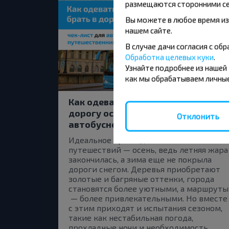
размещаются сторонними се
Вы можете в любое время из
нашем сайте.
В случае дачи согласия с о
Обработка целевых куки
.
Узнайте подробнее из нашей
как мы обрабатываем личные
Как одеваться и что брать в
дорогу осенью: чек-лист для
Отклонить
автобусного путешественника
Идеальное время для осенних
путешествий — осень, ведь летняя жара
закончилась, а зима еще не покрыла
дороги снегом. Деревья приобретают
золотые и багряные оттенки, города
становятся более уютными, а маршруты
— более привлекательными. Но вместе
с этим приходят и испытания сезоном,
такие как нестабильная погода,
прохладные ночи и необходимость