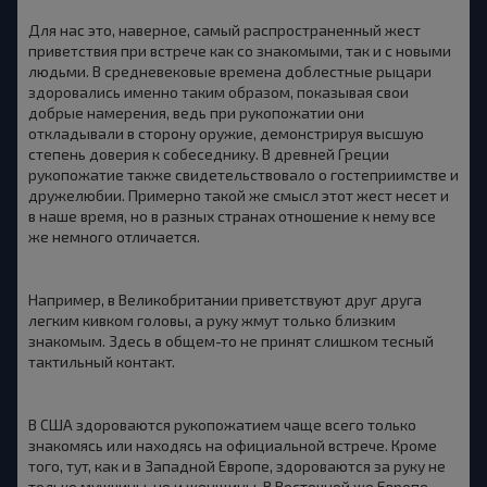
Для нас это, наверное, самый распространенный жест
приветствия при встрече как со знакомыми, так и с новыми
людьми. В средневековые времена доблестные рыцари
здоровались именно таким образом, показывая свои
добрые намерения, ведь при рукопожатии они
откладывали в сторону оружие, демонстрируя высшую
степень доверия к собеседнику. В древней Греции
рукопожатие также свидетельствовало о гостеприимстве и
дружелюбии. Примерно такой же смысл этот жест несет и
в наше время, но в разных странах отношение к нему все
же немного отличается.
Например, в Великобритании приветствуют друг друга
легким кивком головы, а руку жмут только близким
знакомым. Здесь в общем-то не принят слишком тесный
тактильный контакт.
В США здороваются рукопожатием чаще всего только
знакомясь или находясь на официальной встрече. Кроме
того, тут, как и в Западной Европе, здороваются за руку не
только мужчины, но и женщины. В Восточной же Европе