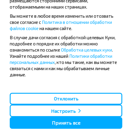
размещаются сторонними сервисами,
интимная. Лучше перестраховаться, дабы не заработать
отображаемыми на наших страницах.
неприятности.
Вы можете в любое время изменить или отозвать
свое согласие с
Политика в отношении обработки
файлов cookie
на нашем сайте.
В случае дачи согласия с обработкой целевых Куки,
Поклон
подробнее о порядке их обработки можно
ознакомиться по ссылке
Обработка целевых куки
.
Где?
Узнайте подробнее из нашей
Политики обработки
Япония, Китай, Корея и другие страны Азии, Индия
персональных данных
, кто мы такие, как вы можете
связаться с нами и как мы обрабатываем личные
данные.
Ни для кого не секрет, что именно в Азии обожают
помпезные церемонии, и именно здесь поклон все еще
остается важной частью повседневного общения. Стоит
обратить внимание, что поклоны также бывают
Отклонить
разнообразные, зависимо от того, кому они
предназначены.
Настроить
К примеру, японцы при встрече с простым знакомым или
Принять все
приятелем обычно лишь слегка наклоняются вперед, ведь