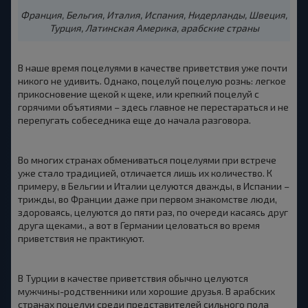
Франция, Бельгия, Италия, Испания, Нидерланды, Швеция,
Турция, Латинская Америка, арабские страны
В наше время поцелуями в качестве приветствия уже почти
никого не удивить. Однако, поцелуй поцелую рознь: легкое
прикосновение щекой к щеке, или крепкий поцелуй с
горячими объятиями – здесь главное не перестараться и не
перепугать собеседника еще до начала разговора.
Во многих странах обмениваться поцелуями при встрече
уже стало традицией, отличается лишь их количество. К
примеру, в Бельгии и Италии целуются дважды, в Испании –
трижды, во Франции даже при первом знакомстве люди,
здороваясь, целуются до пяти раз, по очереди касаясь друг
друга щеками., а вот в Германии целоваться во время
приветствия не практикуют.
В Турции в качестве приветствия обычно целуются
мужчины-родственники или хорошие друзья. В арабских
странах поцелуи среди представителей сильного пола