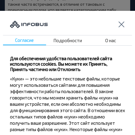
также часто встречаются, в отличие от таковых с
прекрасным полом, что является категорическим табу.
Согласие
Подробности
О нас
Объятия
Где?
Для обеспечения удобства пользователей сайта
Латинская Америка, возможны в Испании, Италии
используются cookies. Вы можете их Принять,
Принять частично или Отклонить
«Куки» — это небольшие текстовые файлы, которые
Объятия в качестве приветствия чаще всего применяют в
могут использоваться сайтами для повышения
странах, где принято бурно и открыто показывать свои
эффективности работы пользователей. В законе
чувства. Например, в Латинской Америке, если Вам рады, то
и руку пожмут, и поцелуют, и крепко обнимут. Обделяют
говорится, что мы можем хранить файлы «куки» на
объятиями здесь разве что незнакомых людей, и то не
вашем устройстве, если они абсолютно необходимы
всегда.
для функционирования этого сайта. В отношении всех
остальных типов файлов «куки» необходимо
получить ваше разрешение. Этот сайт использует
В любом случае, мы бы не рекомендовали Вам обнимать
разные типы файлов «куки». Некоторые файлы «куки»
кого-либо первыми, ведь это все же штука предельно