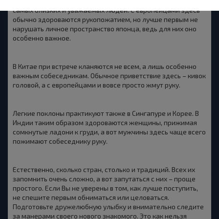
глубокие поклоны предназначены чаще всего только для
самых близких и уважаемых людей. С европейцами здесь
обычно здороваются рукопожатием, но лучше первым не
нарушать личное пространство японца, ведь для них оно
особенно важное.
В Китае при встрече кланяются не всем, а лишь особенно
важным собеседникам. Обычное приветствие здесь – кивок
головой, а с европейцами и вовсе просто жмут руку.
Легкие поклоны практикуют также в Сингапуре и Корее. В
Индии таким образом здороваются женщины, прижимая
сомкнутые ладони к груди, а вот мужчины здесь чаще всего
пожимают собеседнику руку.
Естественно, сколько стран, столько и традиций. Всех их
запомнить очень сложно, а вот запутаться с них – проще
простого. Если Вы не уверены в том, как лучше поступить,
не спешите первым обниматься или целоваться.
Подготовьте дружелюбную улыбку и внимательно следите
за манерами своего нового знакомого. Это как нельзя