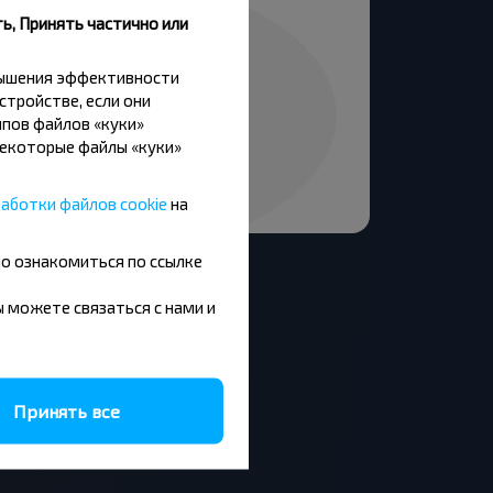
ь, Принять частично или
вышения эффективности
стройстве, если они
пов файлов «куки»
Некоторые файлы «куки»
аботки файлов cookie
на
но ознакомиться по ссылке
вы можете связаться с нами и
Москва - Барановичи
Минск - Будапешт
Принять все
Брест - Люблин
Брест - Варшава