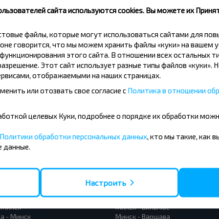
скидки и другие интересные
ользователей сайта используются cookies. Вы можете их Принят
 на получение новостей и
кстовые файлы, которые могут использоваться сайтами для по
оне говорится, что мы можем хранить файлы «куки» на вашем у
Подписаться
ункционирования этого сайта. В отношении всех остальных ти
азрешение. Этот сайт использует разные типы файлов «куки». 
рвисами, отображаемыми на наших страницах.
менить или отозвать свое согласие с
Политика в отношении обр
бработкой целевых Куки, подробнее о порядке их обработки мож
Политики обработки персональных данных
, кто мы такие, как 
 данные.
усные направления
- Барановичи
Вильнюс - Минск
 - Минск
Москва - Минск
Настроить
 Тересполь
Полоцк - Рига
- Беловежская Пуща
Москва - Брест
- Минск
Минск - Вильнюс
а - Минск
Минск - Варшава