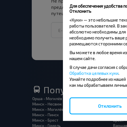
Не пропусти специальные акции, 
Для обеспечения удобства п
предложения INFOBUS. Подпишись
Отклонить
путешествуй с нами дешевле!
«Куки» — это небольшие те
работы пользователей. В зак
абсолютно необходимы для ф
необходимо получить ваше р
размещаются сторонними се
Вы можете в любое время из
нашем сайте.
В случае дачи согласия с о
Обработка целевых куки
.
Узнайте подробнее из нашей
как мы обрабатываем личные
Популярные автоб
Орша - Могилёв
Минск 
Минск - Несвиж
Гомель
Отклонить
Минск - Могилёв
Брест -
Минск - Пинск
Брест 
Минск - Брест
Брест 
Минск - Гомель
Варшав