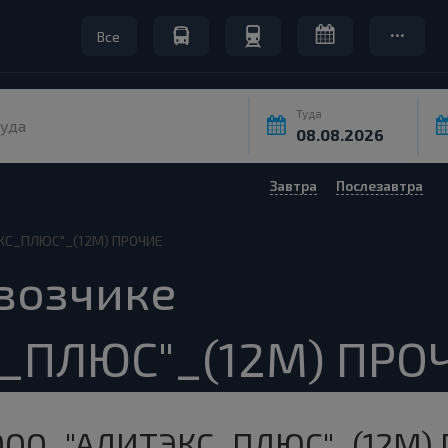
Все
Туда
уда
Завтра
Послезавтра
КС_ПЛЮС"_(12М) ПРОЧИЕ
возчике
_ПЛЮС"_(12М) ПРО
ООО_"АЛИТЭКС_ПЛЮС"_(12М)