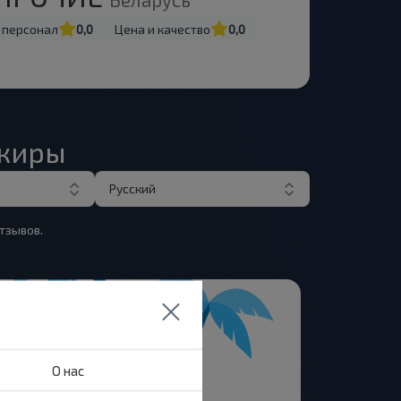
 персонал
0,0
Цена и качество
0,0
ажиры
Русский
тзывов.
О нас