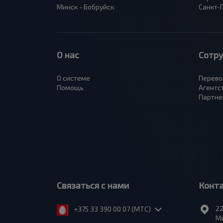
Минск - Бобруйск
Санкт-
О нас
Сотр
О системе
Перево
Помощь
Агентс
Партне
Связаться с нами
Конт
22
+375 33 390 00 07 (МТС)
Ми