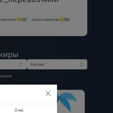
 персонал
0,0
Цена и качество
0,0
ажиры
Русский
тзывов.
О нас