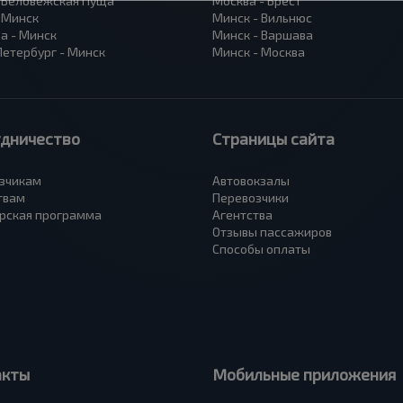
- Беловежская Пуща
Москва - Брест
- Минск
Минск - Вильнюс
а - Минск
Минск - Варшава
Петербург - Минск
Минск - Москва
удничество
Страницы сайта
зчикам
Автовокзалы
твам
Перевозчики
рская программа
Агентства
Отзывы пассажиров
Способы оплаты
акты
Мобильные приложения