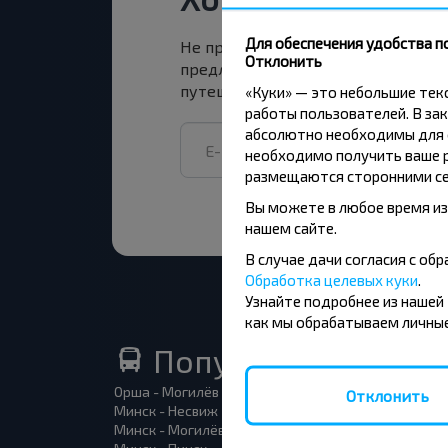
Для обеспечения удобства п
Не пропусти специальные акции, 
Отклонить
предложения INFOBUS. Подпишись
путешествуй с нами дешевле!
«Куки» — это небольшие те
работы пользователей. В зак
абсолютно необходимы для ф
необходимо получить ваше р
размещаются сторонними се
Вы можете в любое время из
нашем сайте.
В случае дачи согласия с о
Обработка целевых куки
.
Узнайте подробнее из нашей
как мы обрабатываем личные
Популярные автоб
Орша - Могилёв
Минск 
Отклонить
Минск - Несвиж
Гомель
Минск - Могилёв
Брест -