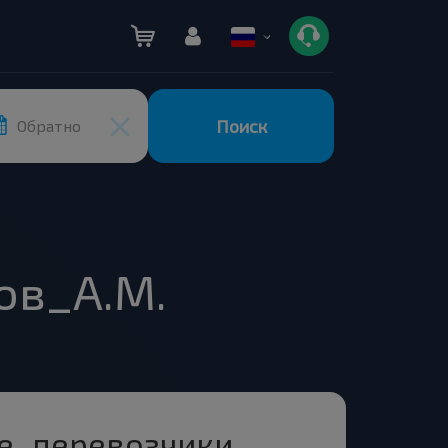
Поиск
Обратно
ов_А.М.
ые_перевозчики