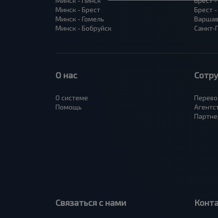
Минск - Пинск
Брест 
Минск - Брест
Брест 
Минск - Гомель
Варшав
Минск - Бобруйск
Санкт-
О нас
Сотр
О системе
Перево
Помощь
Агентс
Партне
Связаться с нами
Конт