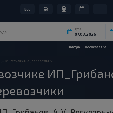
Все
Туда
уда
Завтра
Послезавтра
_А.М. Регулярные_перевозчики
возчике ИП_Грибан
еревозчики
ИП_Грибанов_А.М. Регулярн