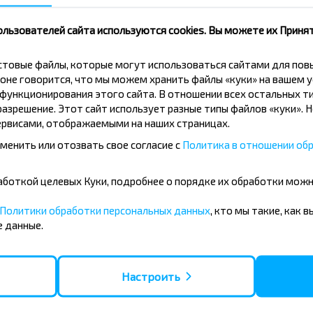
ользователей сайта используются cookies. Вы можете их Принят
скидки и другие интересные
 на получение новостей и
кстовые файлы, которые могут использоваться сайтами для по
оне говорится, что мы можем хранить файлы «куки» на вашем у
ункционирования этого сайта. В отношении всех остальных ти
Подписаться
азрешение. Этот сайт использует разные типы файлов «куки». 
рвисами, отображаемыми на наших страницах.
менить или отозвать свое согласие с
Политика в отношении обр
бработкой целевых Куки, подробнее о порядке их обработки мож
Политики обработки персональных данных
, кто мы такие, как 
 данные.
усные направления
- Барановичи
Вильнюс - Минск
Настроить
 - Минск
Москва - Минск
 Тересполь
Полоцк - Рига