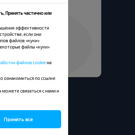
ь, Принять частично или
вышения эффективности
стройстве, если они
пов файлов «куки»
Некоторые файлы «куки»
аботки файлов cookie
на
но ознакомиться по ссылке
вы можете связаться с нами и
Москва - Барановичи
Принять все
Минск - Будапешт
Брест - Люблин