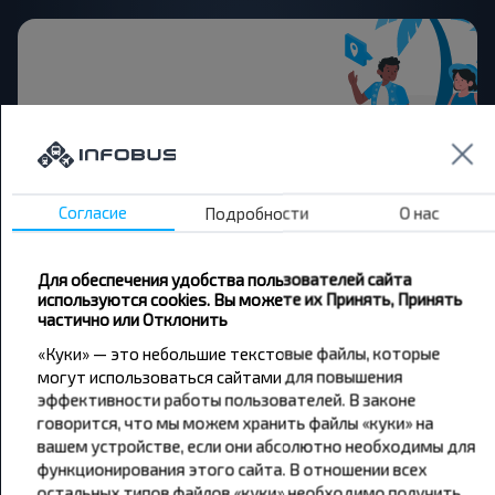
Хотите
путешествовать
дешевле?
Согласие
Подробности
О нас
Не пропусти специальные акции, скидки и
Для обеспечения удобства пользователей сайта
другие интересные предложения INFOBUS.
используются cookies. Вы можете их Принять, Принять
Подпишись на получение новостей и
частично или Отклонить
путешествуй с нами дешевле!
«Куки» — это небольшие текстовые файлы, которые
могут использоваться сайтами для повышения
эффективности работы пользователей. В законе
говорится, что мы можем хранить файлы «куки» на
вашем устройстве, если они абсолютно необходимы для
Подписаться
функционирования этого сайта. В отношении всех
остальных типов файлов «куки» необходимо получить