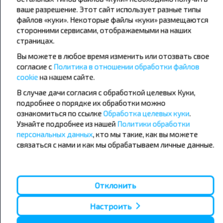
ваше разрешение. Этот сайт использует разные типы
файлов «куки». Некоторые файлы «куки» размещаются
сторонними сервисами, отображаемыми на наших
страницах.
Вы можете в любое время изменить или отозвать свое
Популярные автобусные
согласие с
Политика в отношении обработки файлов
направления
cookie
на нашем сайте.
Орша - Могилёв
Минск - Барановичи
В случае дачи согласия с обработкой целевых Куки,
Минск - Несвиж
Гомель - Минск
подробнее о порядке их обработки можно
Минск - Могилёв
Брест - Тересполь
ознакомиться по ссылке
Обработка целевых куки
.
Минск - Пинск
Брест - Беловежская Пуща
Узнайте подробнее из нашей
Политики обработки
Минск - Брест
Брест - Минск
персональных данных
, кто мы такие, как вы можете
Минск - Гомель
Варшава - Минск
связаться с нами и как мы обрабатываем личные данные.
Минск - Бобруйск
Санкт-Петербург - Минск
Вильнюс - Минск
Москва - Барановичи
Полоцк - Рига
Брест - Люблин
Отклонить
Москва - Брест
Брест - Варшава
Минск - Вильнюс
Настроить
Минск - Варшава
Минск - Москва