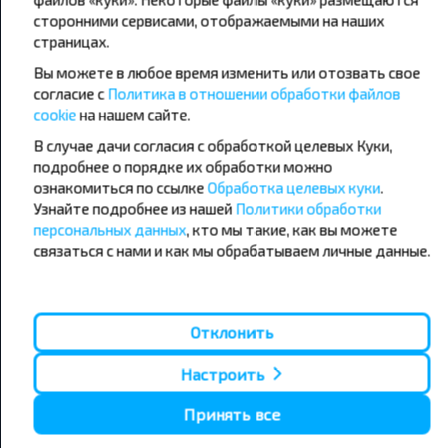
сторонними сервисами, отображаемыми на наших
страницах.
Популярные автобусные
Вы можете в любое время изменить или отозвать свое
направления
согласие с
Политика в отношении обработки файлов
Орша - Могилёв
Минск - Барановичи
cookie
на нашем сайте.
Минск - Несвиж
Гомель - Минск
Минск - Могилёв
В случае дачи согласия с обработкой целевых Куки,
Брест - Тересполь
Минск - Пинск
Брест - Беловежская Пуща
подробнее о порядке их обработки можно
Минск - Брест
Брест - Минск
ознакомиться по ссылке
Обработка целевых куки
.
Минск - Гомель
Варшава - Минск
Узнайте подробнее из нашей
Политики обработки
Минск - Бобруйск
Санкт-Петербург - Минск
персональных данных
, кто мы такие, как вы можете
связаться с нами и как мы обрабатываем личные данные.
Вильнюс - Минск
Москва - Барановичи
Полоцк - Рига
Брест - Люблин
Москва - Брест
Брест - Варшава
Минск - Вильнюс
Отклонить
Минск - Варшава
Минск - Москва
Настроить
Принять все
О нас