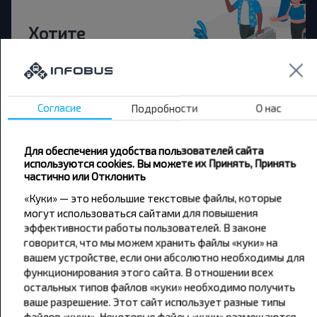
Хотите
путешествовать
дешевле?
Согласие
Подробности
О нас
Не пропусти специальные акции, скидки и
другие интересные предложения INFOBUS.
Подпишись на получение новостей и
Для обеспечения удобства пользователей сайта
путешествуй с нами дешевле!
используются cookies. Вы можете их Принять, Принять
частично или Отклонить
«Куки» — это небольшие текстовые файлы, которые
могут использоваться сайтами для повышения
эффективности работы пользователей. В законе
Подписаться
говорится, что мы можем хранить файлы «куки» на
вашем устройстве, если они абсолютно необходимы для
функционирования этого сайта. В отношении всех
остальных типов файлов «куки» необходимо получить
ваше разрешение. Этот сайт использует разные типы
файлов «куки». Некоторые файлы «куки» размещаются