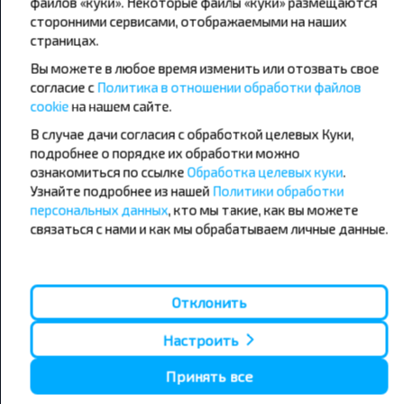
файлов «куки». Некоторые файлы «куки» размещаются
сторонними сервисами, отображаемыми на наших
страницах.
Популярные автобусные
Вы можете в любое время изменить или отозвать свое
направления
согласие с
Политика в отношении обработки файлов
Орша - Могилёв
Минск - Барановичи
cookie
на нашем сайте.
Минск - Несвиж
Гомель - Минск
В случае дачи согласия с обработкой целевых Куки,
Минск - Могилёв
Брест - Тересполь
подробнее о порядке их обработки можно
Минск - Пинск
Брест - Беловежская Пуща
Минск - Брест
Брест - Минск
ознакомиться по ссылке
Обработка целевых куки
.
Минск - Гомель
Варшава - Минск
Узнайте подробнее из нашей
Политики обработки
Минск - Бобруйск
Санкт-Петербург - Минск
персональных данных
, кто мы такие, как вы можете
связаться с нами и как мы обрабатываем личные данные.
Вильнюс - Минск
Москва - Барановичи
Полоцк - Рига
Брест - Люблин
Москва - Брест
Брест - Варшава
Минск - Вильнюс
Отклонить
Минск - Варшава
Минск - Москва
Настроить
Принять все