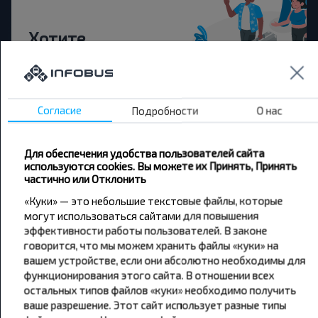
Хотите
путешествовать
дешевле?
Согласие
Подробности
О нас
Не пропусти специальные акции, скидки и
другие интересные предложения INFOBUS.
Подпишись на получение новостей и
Для обеспечения удобства пользователей сайта
путешествуй с нами дешевле!
используются cookies. Вы можете их Принять, Принять
частично или Отклонить
«Куки» — это небольшие текстовые файлы, которые
могут использоваться сайтами для повышения
эффективности работы пользователей. В законе
Подписаться
говорится, что мы можем хранить файлы «куки» на
вашем устройстве, если они абсолютно необходимы для
функционирования этого сайта. В отношении всех
остальных типов файлов «куки» необходимо получить
ваше разрешение. Этот сайт использует разные типы