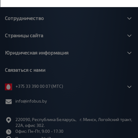
О нас
Сотрудничество
Страницы сайта
Юридическая информация
Связаться с нами
+375 33 390 00 07 (МТС)
info@infobus.by
220090, Республика Беларусь, г. Минск, Логойский тракт,
22А, офис 302.
Офис: Пн-Пт, 9:00 - 17:30