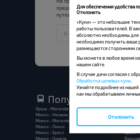
Не пропусти специальные акции, 
Для обеспечения удобства п
предложения INFOBUS. Подпишись
Отклонить
путешествуй с нами дешевле!
«Куки» — это небольшие те
работы пользователей. В зак
абсолютно необходимы для ф
необходимо получить ваше р
размещаются сторонними се
Вы можете в любое время из
нашем сайте.
В случае дачи согласия с о
Обработка целевых куки
.
Узнайте подробнее из нашей
как мы обрабатываем личные
Популярные автоб
Орша - Могилёв
Минск 
Минск - Несвиж
Гомель
Отклонить
Минск - Могилёв
Брест -
Минск - Пинск
Брест 
Минск - Брест
Брест 
Минск - Гомель
Варшав