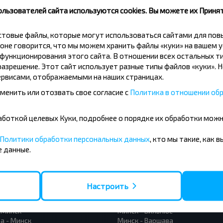
скидки и другие интересные
ользователей сайта используются cookies. Вы можете их Принят
 на получение новостей и
кстовые файлы, которые могут использоваться сайтами для по
оне говорится, что мы можем хранить файлы «куки» на вашем у
Подписаться
ункционирования этого сайта. В отношении всех остальных ти
азрешение. Этот сайт использует разные типы файлов «куки». 
рвисами, отображаемыми на наших страницах.
менить или отозвать свое согласие с
Политика в отношении обр
бработкой целевых Куки, подробнее о порядке их обработки мож
Политики обработки персональных данных
, кто мы такие, как 
 данные.
усные направления
- Барановичи
Вильнюс - Минск
 - Минск
Москва - Минск
Настроить
 Тересполь
Полоцк - Рига
- Беловежская Пуща
Москва - Брест
- Минск
Минск - Вильнюс
а - Минск
Минск - Варшава