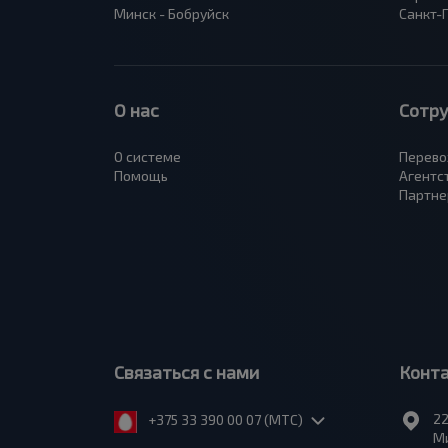
Минск - Бобруйск
Санкт-
О нас
Сотр
О системе
Перево
Помощь
Агентс
Партне
Связаться с нами
Конт
22
+375 33 390 00 07 (МТС)
Ми