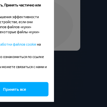
ь, Принять частично или
вышения эффективности
стройстве, если они
пов файлов «куки»
Некоторые файлы «куки»
аботки файлов cookie
на
но ознакомиться по ссылке
вы можете связаться с нами и
Москва - Барановичи
Минск - Будапешт
Принять все
Брест - Люблин
Брест - Варшава