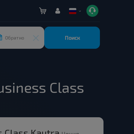
Поиск
Обратно
siness Class
s Class Kautra
Чехия