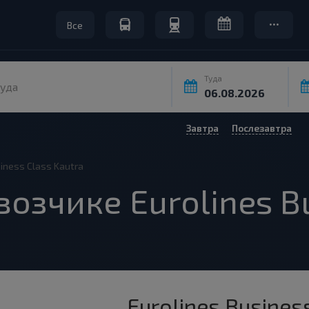
Все
Туда
уда
Завтра
Послезавтра
siness Class Kautra
озчике Eurolines Bu
Eurolines Busines