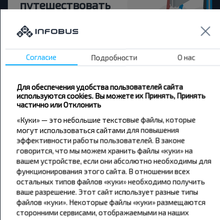
путешествовать
дешевле?
Не пропусти специальные акции, скидки и
другие интересные предложения INFOBUS.
Согласие
Подробности
О нас
Подпишись на получение новостей и
путешествуй с нами дешевле!
Для обеспечения удобства пользователей сайта
используются cookies. Вы можете их Принять, Принять
частично или Отклонить
«Куки» — это небольшие текстовые файлы, которые
могут использоваться сайтами для повышения
Подписаться
эффективности работы пользователей. В законе
говорится, что мы можем хранить файлы «куки» на
вашем устройстве, если они абсолютно необходимы для
функционирования этого сайта. В отношении всех
остальных типов файлов «куки» необходимо получить
ваше разрешение. Этот сайт использует разные типы
файлов «куки». Некоторые файлы «куки» размещаются
Популярные автобусные
сторонними сервисами, отображаемыми на наших