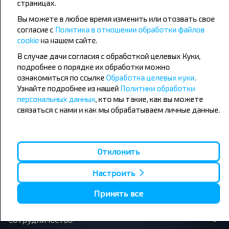
страницах.
направления
Вы можете в любое время изменить или отозвать свое
Орша - Могилёв
Минск - Барановичи
Минск - Несвиж
Гомель - Минск
согласие с
Политика в отношении обработки файлов
Минск - Могилёв
Брест - Тересполь
cookie
на нашем сайте.
Минск - Пинск
Брест - Беловежская Пуща
В случае дачи согласия с обработкой целевых Куки,
Минск - Брест
Брест - Минск
подробнее о порядке их обработки можно
Минск - Гомель
Варшава - Минск
Минск - Бобруйск
ознакомиться по ссылке
Обработка целевых куки
Санкт-Петербург - Минск
.
Узнайте подробнее из нашей
Политики обработки
персональных данных
, кто мы такие, как вы можете
Вильнюс - Минск
Москва - Барановичи
Полоцк - Рига
Брест - Люблин
связаться с нами и как мы обрабатываем личные данные.
Москва - Брест
Брест - Варшава
Минск - Вильнюс
Минск - Варшава
Минск - Москва
Отклонить
Настроить
О нас
Принять все
Сотрудничество