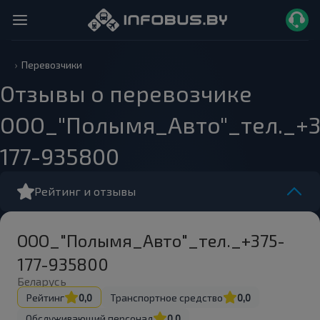
Перевозчики
Отзывы о перевозчике
ООО_"Полымя_Авто"_тел._+3
177-935800
Рейтинг и отзывы
ООО_"Полымя_Авто"_тел._+375-
177-935800
Беларусь
Рейтинг
0,0
Транспортное средство
0,0
Обслуживающий персонал
0,0