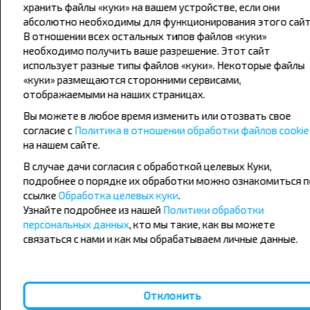
хранить файлы «куки» на вашем устройстве, если они
абсолютно необходимы для функционирования этого сайт
Популярные автобусные
В отношении всех остальных типов файлов «куки»
необходимо получить ваше разрешение. Этот сайт
направления
использует разные типы файлов «куки». Некоторые файлы
Орша - Могилёв
Минск - Барановичи
«куки» размещаются сторонними сервисами,
Минск - Несвиж
Гомель - Минск
отображаемыми на наших страницах.
Минск - Могилёв
Брест - Тересполь
Вы можете в любое время изменить или отозвать свое
Минск - Пинск
Брест - Беловежская Пуща
согласие с
Политика в отношении обработки файлов cookie
Минск - Брест
Брест - Минск
на нашем сайте.
Минск - Гомель
Варшава - Минск
Минск - Бобруйск
Санкт-Петербург - Минск
В случае дачи согласия с обработкой целевых Куки,
подробнее о порядке их обработки можно ознакомиться п
Вильнюс - Минск
Москва - Барановичи
ссылке
Обработка целевых куки
.
Полоцк - Рига
Брест - Люблин
Узнайте подробнее из нашей
Политики обработки
Москва - Брест
Брест - Варшава
персональных данных
, кто мы такие, как вы можете
Минск - Вильнюс
связаться с нами и как мы обрабатываем личные данные.
Минск - Варшава
Минск - Москва
Отклонить