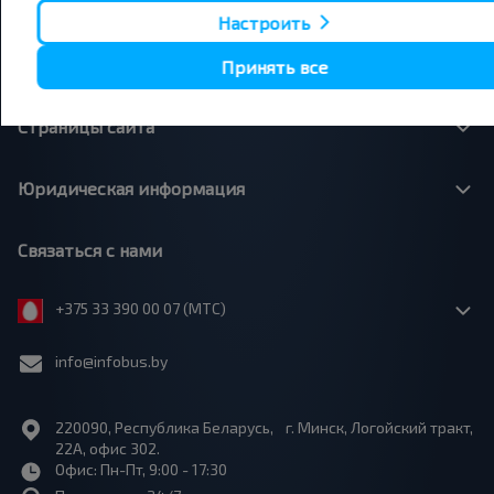
О нас
Настроить
Сотрудничество
Принять все
Страницы сайта
Юридическая информация
Связаться с нами
+375 33 390 00 07 (МТС)
info@infobus.by
220090, Республика Беларусь, г. Минск, Логойский тракт,
22А, офис 302.
Офис: Пн-Пт, 9:00 - 17:30