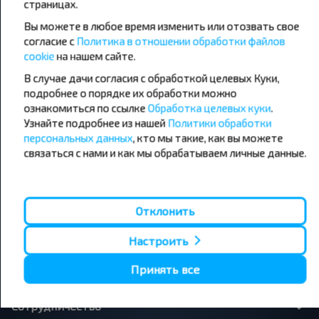
страницах.
направления
Вы можете в любое время изменить или отозвать свое
Орша - Могилёв
Минск - Барановичи
Минск - Несвиж
Гомель - Минск
согласие с
Политика в отношении обработки файлов
Минск - Могилёв
Брест - Тересполь
cookie
на нашем сайте.
Минск - Пинск
Брест - Беловежская Пуща
В случае дачи согласия с обработкой целевых Куки,
Минск - Брест
Брест - Минск
подробнее о порядке их обработки можно
Минск - Гомель
Варшава - Минск
Минск - Бобруйск
ознакомиться по ссылке
Обработка целевых куки
Санкт-Петербург - Минск
.
Узнайте подробнее из нашей
Политики обработки
персональных данных
, кто мы такие, как вы можете
Вильнюс - Минск
Москва - Барановичи
Полоцк - Рига
Брест - Люблин
связаться с нами и как мы обрабатываем личные данные.
Москва - Брест
Брест - Варшава
Минск - Вильнюс
Минск - Варшава
Минск - Москва
Отклонить
Настроить
О нас
Принять все
Сотрудничество