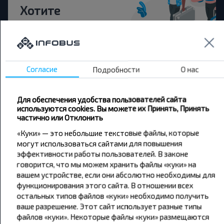
Хотите
путешествовать
дешевле?
Не пропусти специальные акции, скидки и
Согласие
Подробности
О нас
другие интересные предложения INFOBUS.
Подпишись на получение новостей и
путешествуй с нами дешевле!
Для обеспечения удобства пользователей сайта
используются cookies. Вы можете их Принять, Принять
частично или Отклонить
«Куки» — это небольшие текстовые файлы, которые
могут использоваться сайтами для повышения
эффективности работы пользователей. В законе
Подписаться
говорится, что мы можем хранить файлы «куки» на
вашем устройстве, если они абсолютно необходимы для
функционирования этого сайта. В отношении всех
остальных типов файлов «куки» необходимо получить
ваше разрешение. Этот сайт использует разные типы
файлов «куки». Некоторые файлы «куки» размещаются