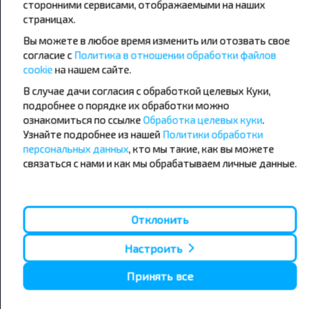
сторонними сервисами, отображаемыми на наших
Популярные автобусные
страницах.
направления
Вы можете в любое время изменить или отозвать свое
согласие с
Политика в отношении обработки файлов
Орша - Могилёв
Минск - Барановичи
Минск - Несвиж
Гомель - Минск
cookie
на нашем сайте.
Минск - Могилёв
Брест - Тересполь
В случае дачи согласия с обработкой целевых Куки,
Минск - Пинск
Брест - Беловежская Пуща
подробнее о порядке их обработки можно
Минск - Брест
Брест - Минск
ознакомиться по ссылке
Обработка целевых куки
.
Минск - Гомель
Варшава - Минск
Узнайте подробнее из нашей
Политики обработки
Минск - Бобруйск
Санкт-Петербург - Минск
персональных данных
, кто мы такие, как вы можете
связаться с нами и как мы обрабатываем личные данные.
Вильнюс - Минск
Москва - Барановичи
Полоцк - Рига
Брест - Люблин
Москва - Брест
Брест - Варшава
Минск - Вильнюс
Минск - Варшава
Отклонить
Минск - Москва
Настроить
Принять все
О нас