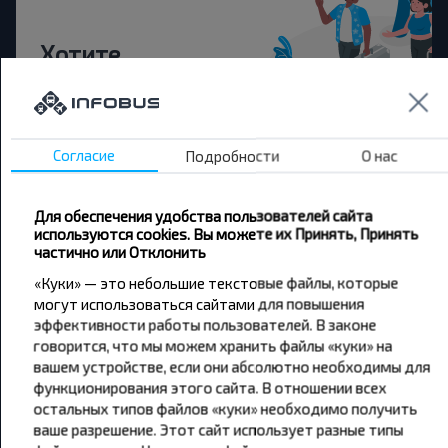
Хотите
путешествовать
дешевле?
Согласие
Подробности
О нас
Не пропусти специальные акции, скидки и
другие интересные предложения INFOBUS.
Подпишись на получение новостей и
Для обеспечения удобства пользователей сайта
путешествуй с нами дешевле!
используются cookies. Вы можете их Принять, Принять
частично или Отклонить
«Куки» — это небольшие текстовые файлы, которые
могут использоваться сайтами для повышения
эффективности работы пользователей. В законе
Подписаться
говорится, что мы можем хранить файлы «куки» на
вашем устройстве, если они абсолютно необходимы для
функционирования этого сайта. В отношении всех
остальных типов файлов «куки» необходимо получить
ваше разрешение. Этот сайт использует разные типы