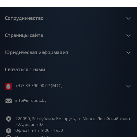
О нас
Сотрудничество
Страницы сайта
Юридическая информация
Связаться с нами
+375 33 390 00 07 (МТС)
info@infobus.by
220090, Республика Беларусь, г. Минск, Логойский тракт,
22А, офис 302.
Офис: Пн-Пт, 9:00 - 17:30