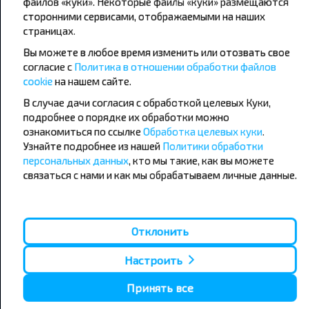
файлов «куки». Некоторые файлы «куки» размещаются
сторонними сервисами, отображаемыми на наших
страницах.
Популярные автобусные
Вы можете в любое время изменить или отозвать свое
направления
согласие с
Политика в отношении обработки файлов
Орша - Могилёв
Минск - Барановичи
cookie
на нашем сайте.
Минск - Несвиж
Гомель - Минск
В случае дачи согласия с обработкой целевых Куки,
Минск - Могилёв
Брест - Тересполь
подробнее о порядке их обработки можно
Минск - Пинск
Брест - Беловежская Пуща
Минск - Брест
Брест - Минск
ознакомиться по ссылке
Обработка целевых куки
.
Минск - Гомель
Варшава - Минск
Узнайте подробнее из нашей
Политики обработки
Минск - Бобруйск
Санкт-Петербург - Минск
персональных данных
, кто мы такие, как вы можете
связаться с нами и как мы обрабатываем личные данные.
Вильнюс - Минск
Москва - Барановичи
Полоцк - Рига
Брест - Люблин
Москва - Брест
Брест - Варшава
Минск - Вильнюс
Отклонить
Минск - Варшава
Минск - Москва
Настроить
Принять все