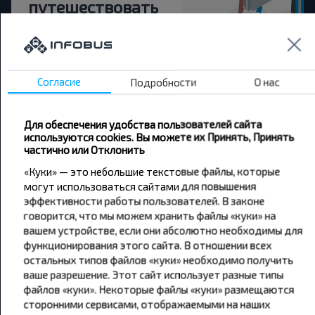
путешествовать
дешевле?
Не пропусти специальные акции, скидки и
другие интересные предложения INFOBUS.
Согласие
Подробности
О нас
Подпишись на получение новостей и
путешествуй с нами дешевле!
Для обеспечения удобства пользователей сайта
используются cookies. Вы можете их Принять, Принять
частично или Отклонить
«Куки» — это небольшие текстовые файлы, которые
могут использоваться сайтами для повышения
Подписаться
эффективности работы пользователей. В законе
говорится, что мы можем хранить файлы «куки» на
вашем устройстве, если они абсолютно необходимы для
функционирования этого сайта. В отношении всех
остальных типов файлов «куки» необходимо получить
ваше разрешение. Этот сайт использует разные типы
файлов «куки». Некоторые файлы «куки» размещаются
Популярные автобусные
сторонними сервисами, отображаемыми на наших