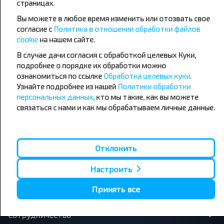
страницах.
направления
Вы можете в любое время изменить или отозвать свое
Орша - Могилёв
Минск - Барановичи
Минск - Несвиж
Гомель - Минск
согласие с
Политика в отношении обработки файлов
Минск - Могилёв
Брест - Тересполь
cookie
на нашем сайте.
Минск - Пинск
Брест - Беловежская Пуща
В случае дачи согласия с обработкой целевых Куки,
Минск - Брест
Брест - Минск
подробнее о порядке их обработки можно
Минск - Гомель
Варшава - Минск
Минск - Бобруйск
ознакомиться по ссылке
Обработка целевых куки
Санкт-Петербург - Минск
.
Узнайте подробнее из нашей
Политики обработки
персональных данных
, кто мы такие, как вы можете
Вильнюс - Минск
Москва - Барановичи
Полоцк - Рига
Брест - Люблин
связаться с нами и как мы обрабатываем личные данные.
Москва - Брест
Брест - Варшава
Минск - Вильнюс
Минск - Варшава
Минск - Москва
Отклонить
Настроить
О нас
Принять все
Сотрудничество