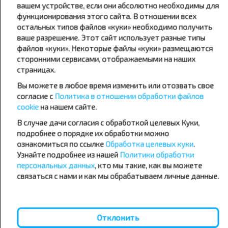
вашем устройстве, если они абсолютно необходимы для
функционирования этого сайта. В отношении всех
остальных типов файлов «куки» необходимо получить
Подписаться
ваше разрешение. Этот сайт использует разные типы
файлов «куки». Некоторые файлы «куки» размещаются
сторонними сервисами, отображаемыми на наших
страницах.
Вы можете в любое время изменить или отозвать свое
согласие с
Политика в отношении обработки файлов
cookie
на нашем сайте.
Популярные автобусные
В случае дачи согласия с обработкой целевых Куки,
направления
подробнее о порядке их обработки можно
ознакомиться по ссылке
Обработка целевых куки
.
Орша - Могилёв
Минск - Барановичи
Узнайте подробнее из нашей
Политики обработки
Минск - Несвиж
Гомель - Минск
персональных данных
, кто мы такие, как вы можете
Минск - Могилёв
Брест - Тересполь
связаться с нами и как мы обрабатываем личные данные.
Минск - Пинск
Брест - Беловежская Пуща
Минск - Брест
Брест - Минск
Минск - Гомель
Варшава - Минск
Минск - Бобруйск
Санкт-Петербург - Минск
Отклонить