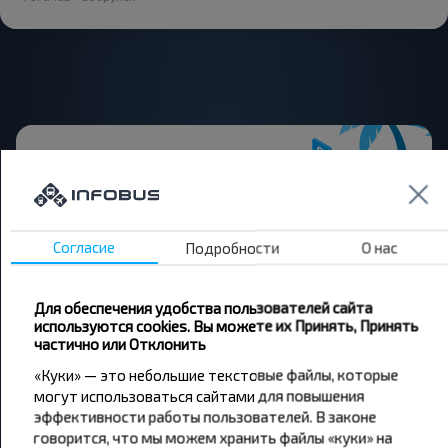
Хотите
Согласие
Подробности
О нас
путешествовать
дешевле?
Для обеспечения удобства пользователей сайта
используются cookies. Вы можете их Принять, Принять
Не пропусти специальные акции, скидки и
частично или Отклонить
другие интересные предложения INFOBUS.
«Куки» — это небольшие текстовые файлы, которые
Подпишись на получение новостей и
могут использоваться сайтами для повышения
путешествуй с нами дешевле!
эффективности работы пользователей. В законе
говорится, что мы можем хранить файлы «куки» на