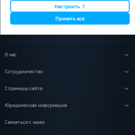
Вильнюс - Минск
Москва - Барановичи
Полоцк - Рига
Брест - Люблин
Настроить
Москва - Брест
Брест - Варшава
Минск - Вильнюс
Принять все
Минск - Варшава
Минск - Москва
О нас
Сотрудничество
Страницы сайта
Юридическая информация
Связаться с нами