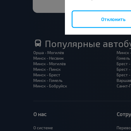
Отклонить
Популярные автоб
Орша - Могилёв
Минск 
Минск - Несвиж
Гомель
Минск - Могилёв
Брест -
Минск - Пинск
Брест 
Минск - Брест
Брест 
Минск - Гомель
Варшав
Минск - Бобруйск
Санкт-
О нас
Сотр
О системе
Перево