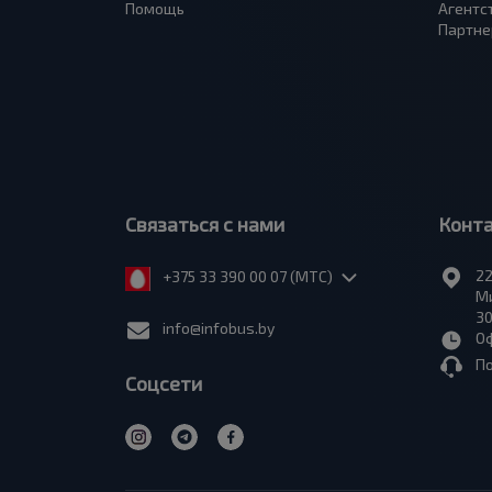
Помощь
Агентс
Партне
Связаться с нами
Конт
22
+375 33 390 00 07 (МТС)
Ми
30
info@infobus.by
Оф
П
Соцсети