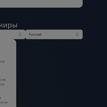
ажиры
Русский
але
о не
 на
я
 я не