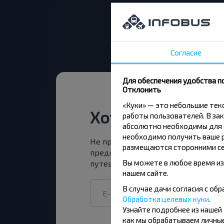
Согласие
Для обеспечения удобства п
Отклонить
«Куки» — это небольшие те
Хотите путешест
работы пользователей. В зак
абсолютно необходимы для ф
необходимо получить ваше р
Не пропусти специальные акции, 
размещаются сторонними се
предложения INFOBUS. Подпишись
Вы можете в любое время из
путешествуй с нами дешевле!
нашем сайте.
В случае дачи согласия с о
Обработка целевых куки
.
Узнайте подробнее из нашей
как мы обрабатываем личные