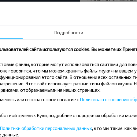
услугой, потеряла деньг
время и нервы.
1,0
Гродно - Щучин
Подробности
ользователей сайта используются cookies. Вы можете их Принят
кстовые файлы, которые могут использоваться сайтами для по
вовать дешевле?
оне говорится, что мы можем хранить файлы «куки» на вашем у
ункционирования этого сайта. В отношении всех остальных ти
азрешение. Этот сайт использует разные типы файлов «куки». 
скидки и другие интересные
рвисами, отображаемыми на наших страницах.
 на получение новостей и
менить или отозвать свое согласие с
Политика в отношении обр
бработкой целевых Куки, подробнее о порядке их обработки мож
Подписаться
Политики обработки персональных данных
, кто мы такие, как 
 данные.