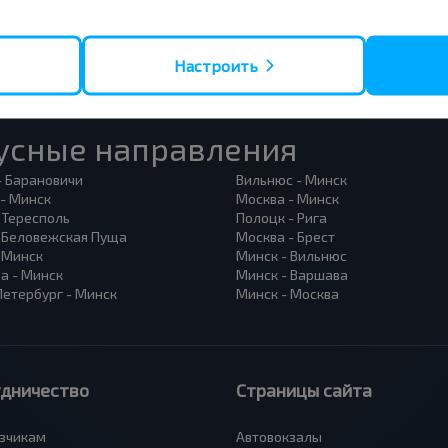
Настроить
усные направления
- Барановичи
Вильнюс - Минск
 - Минск
Москва - Минск
 Тересполь
Полоцк - Рига
- Беловежская Пуща
Москва - Брест
- Минск
Минск - Вильнюс
а - Минск
Минск - Варшава
Петербург - Минск
Минск - Москва
удничество
Страницы сайта
зчикам
Автовокзалы