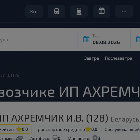
Все
Туда
уда
Завтра
Послезавтра
И.В. (12В)
возчике ИП АХРЕМЧИ
ИП АХРЕМЧИК И.В. (12В)
Беларусь
Рейтинг
0,0
Транспортное средство
0,0
Обслуживающий
Отзывы:
2
Автобусов:
0
Маршрутов:
3