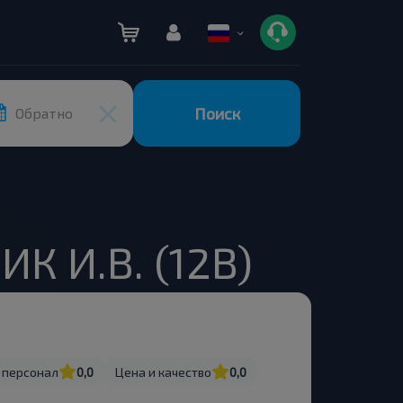
Поиск
Обратно
К И.В. (12В)
 персонал
0,0
Цена и качество
0,0