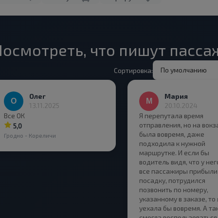
Посмотреть, что пишут пасс
По умолчанию
Сортировка:
Олег
Мария
13.11.2025
20.10.2024
Все ОК
Я перепутала время
отправления, но на вокз
5,0
была вовремя, даже
Гродно - Кореличи
подходила к нужной
маршрутке. И если бы
водитель видя, что у нег
все пассажиры прибыли
посадку, потрудился
позвонить по номеру,
указанному в заказе, то 
уехала бы вовремя. А так
смогла воспользоваться