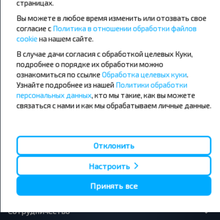
страницах.
направления
Вы можете в любое время изменить или отозвать свое
Орша - Могилёв
Минск - Барановичи
Минск - Несвиж
Гомель - Минск
согласие с
Политика в отношении обработки файлов
Минск - Могилёв
Брест - Тересполь
cookie
на нашем сайте.
Минск - Пинск
Брест - Беловежская Пуща
В случае дачи согласия с обработкой целевых Куки,
Минск - Брест
Брест - Минск
подробнее о порядке их обработки можно
Минск - Гомель
Варшава - Минск
Минск - Бобруйск
ознакомиться по ссылке
Обработка целевых куки
Санкт-Петербург - Минск
.
Узнайте подробнее из нашей
Политики обработки
персональных данных
, кто мы такие, как вы можете
Вильнюс - Минск
Москва - Барановичи
Полоцк - Рига
Брест - Люблин
связаться с нами и как мы обрабатываем личные данные.
Москва - Брест
Брест - Варшава
Минск - Вильнюс
Минск - Варшава
Минск - Москва
Отклонить
Настроить
О нас
Принять все
Сотрудничество