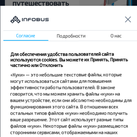
путешествовать
дешевле?
Не пропусти специальные акции, скидки и
другие интересные предложения INFOBUS.
Согласие
Подробности
О нас
Подпишись на получение новостей и
путешествуй с нами дешевле!
Для обеспечения удобства пользователей сайта
используются cookies. Вы можете их Принять, Принять
частично или Отклонить
«Куки» — это небольшие текстовые файлы, которые
могут использоваться сайтами для повышения
Подписаться
эффективности работы пользователей. В законе
говорится, что мы можем хранить файлы «куки» на
вашем устройстве, если они абсолютно необходимы для
функционирования этого сайта. В отношении всех
остальных типов файлов «куки» необходимо получить
ваше разрешение. Этот сайт использует разные типы
файлов «куки». Некоторые файлы «куки» размещаются
Популярные автобусные
сторонними сервисами, отображаемыми на наших