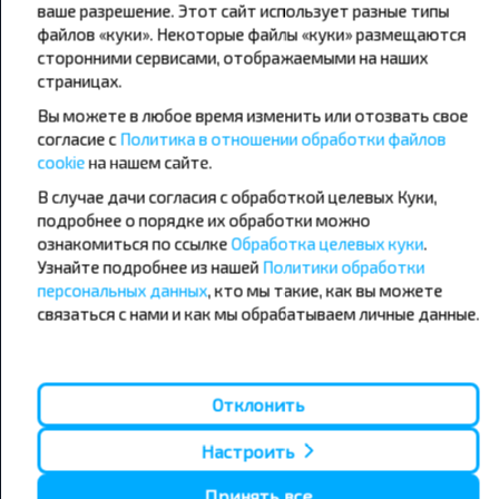
ваше разрешение. Этот сайт использует разные типы
файлов «куки». Некоторые файлы «куки» размещаются
сторонними сервисами, отображаемыми на наших
страницах.
Хотите
Вы можете в любое время изменить или отозвать свое
путешествовать
согласие с
Политика в отношении обработки файлов
дешевле?
cookie
на нашем сайте.
В случае дачи согласия с обработкой целевых Куки,
Не пропусти специальные акции, скидки и
подробнее о порядке их обработки можно
другие интересные предложения INFOBUS.
ознакомиться по ссылке
Обработка целевых куки
.
Подпишись на получение новостей и
Узнайте подробнее из нашей
Политики обработки
путешествуй с нами дешевле!
персональных данных
, кто мы такие, как вы можете
связаться с нами и как мы обрабатываем личные данные.
Отклонить
Подписаться
Настроить
Принять все