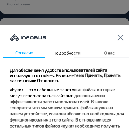
Лида - Гродно
Владимир Мусатов
28.12.2024
Брали билет через интернет, при посадке водитель не
нашел наши билеты, но посадил в автобус. Перед отправкой
получил документы у диспетчера и подошёл к нам, чтобы
Согласие
Подробности
О нас
сообщить, что все в порядке с билетами. Доехали
нормально, водитель очень аккуратный, ехали при
довольно сильном тумане, но все прошло без проблем.
Для обеспечения удобства пользователей сайта
Спасибо.
используются cookies. Вы можете их Принять, Принять
5,0
частично или Отклонить
Лида - Гродно
«Куки» — это небольшие текстовые файлы, которые
могут использоваться сайтами для повышения
эффективности работы пользователей. В законе
говорится, что мы можем хранить файлы «куки» на
вашем устройстве, если они абсолютно необходимы для
функционирования этого сайта. В отношении всех
остальных типов файлов «куки» необходимо получить