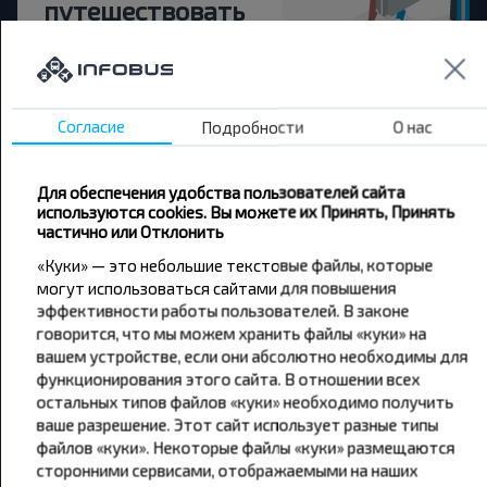
путешествовать
дешевле?
Не пропусти специальные акции, скидки и
другие интересные предложения INFOBUS.
Согласие
Подробности
О нас
Подпишись на получение новостей и
путешествуй с нами дешевле!
Для обеспечения удобства пользователей сайта
используются cookies. Вы можете их Принять, Принять
частично или Отклонить
«Куки» — это небольшие текстовые файлы, которые
могут использоваться сайтами для повышения
Подписаться
эффективности работы пользователей. В законе
говорится, что мы можем хранить файлы «куки» на
вашем устройстве, если они абсолютно необходимы для
функционирования этого сайта. В отношении всех
остальных типов файлов «куки» необходимо получить
ваше разрешение. Этот сайт использует разные типы
файлов «куки». Некоторые файлы «куки» размещаются
Популярные автобусные
сторонними сервисами, отображаемыми на наших