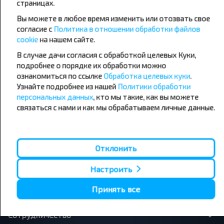
страницах.
направления
Вы можете в любое время изменить или отозвать свое
Орша - Могилёв
Минск - Барановичи
Минск - Несвиж
Гомель - Минск
согласие с
Политика в отношении обработки файлов
Минск - Могилёв
Брест - Тересполь
cookie
на нашем сайте.
Минск - Пинск
Брест - Беловежская Пуща
В случае дачи согласия с обработкой целевых Куки,
Минск - Брест
Брест - Минск
подробнее о порядке их обработки можно
Минск - Гомель
Варшава - Минск
Минск - Бобруйск
ознакомиться по ссылке
Обработка целевых куки
Санкт-Петербург - Минск
.
Узнайте подробнее из нашей
Политики обработки
персональных данных
, кто мы такие, как вы можете
Вильнюс - Минск
Москва - Барановичи
Полоцк - Рига
Брест - Люблин
связаться с нами и как мы обрабатываем личные данные.
Москва - Брест
Брест - Варшава
Минск - Вильнюс
Минск - Варшава
Минск - Москва
Отклонить
Настроить
О нас
Принять все
Сотрудничество