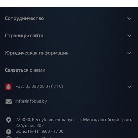
О нас
Сотрудничество
Страницы сайта
Юридическая информация
Связаться с нами
+375 33 390 00 07 (МТС)
info@infobus.by
220090, Республика Беларусь, г. Минск, Логойский тракт,
22А, офис 302.
Офис: Пн-Пт, 9:00 - 17:30