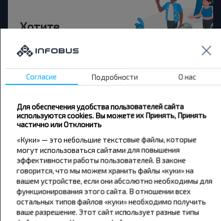
Хотите
путешествовать
дешевле?
Согласие
Подробности
О нас
Не пропусти специальные акции, скидки и
другие интересные предложения INFOBUS.
Подпишись на получение новостей и
Для обеспечения удобства пользователей сайта
путешествуй с нами дешевле!
используются cookies. Вы можете их Принять, Принять
частично или Отклонить
«Куки» — это небольшие текстовые файлы, которые
могут использоваться сайтами для повышения
эффективности работы пользователей. В законе
Подписаться
говорится, что мы можем хранить файлы «куки» на
вашем устройстве, если они абсолютно необходимы для
функционирования этого сайта. В отношении всех
остальных типов файлов «куки» необходимо получить
ваше разрешение. Этот сайт использует разные типы