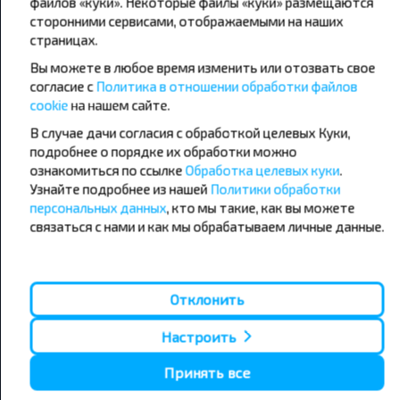
файлов «куки». Некоторые файлы «куки» размещаются
сторонними сервисами, отображаемыми на наших
страницах.
Популярные автобусные
Вы можете в любое время изменить или отозвать свое
направления
согласие с
Политика в отношении обработки файлов
Орша - Могилёв
Минск - Барановичи
cookie
на нашем сайте.
Минск - Несвиж
Гомель - Минск
В случае дачи согласия с обработкой целевых Куки,
Минск - Могилёв
Брест - Тересполь
подробнее о порядке их обработки можно
Минск - Пинск
Брест - Беловежская Пуща
Минск - Брест
Брест - Минск
ознакомиться по ссылке
Обработка целевых куки
.
Минск - Гомель
Варшава - Минск
Узнайте подробнее из нашей
Политики обработки
Минск - Бобруйск
Санкт-Петербург - Минск
персональных данных
, кто мы такие, как вы можете
связаться с нами и как мы обрабатываем личные данные.
Вильнюс - Минск
Москва - Барановичи
Полоцк - Рига
Брест - Люблин
Москва - Брест
Брест - Варшава
Минск - Вильнюс
Отклонить
Минск - Варшава
Минск - Москва
Настроить
Принять все