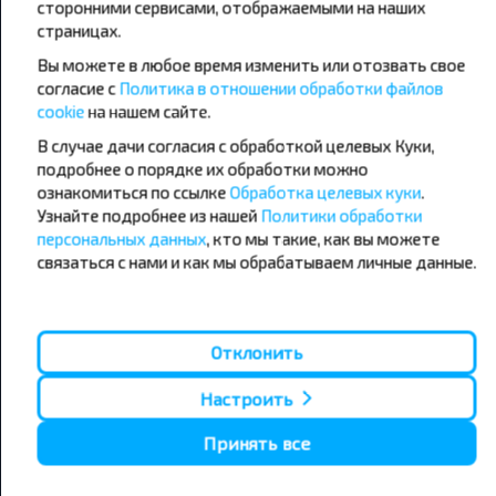
сторонними сервисами, отображаемыми на наших
Популярные автобусные
страницах.
направления
Вы можете в любое время изменить или отозвать свое
согласие с
Политика в отношении обработки файлов
Орша - Могилёв
Минск - Барановичи
Минск - Несвиж
Гомель - Минск
cookie
на нашем сайте.
Минск - Могилёв
Брест - Тересполь
В случае дачи согласия с обработкой целевых Куки,
Минск - Пинск
Брест - Беловежская Пуща
подробнее о порядке их обработки можно
Минск - Брест
Брест - Минск
ознакомиться по ссылке
Обработка целевых куки
.
Минск - Гомель
Варшава - Минск
Узнайте подробнее из нашей
Политики обработки
Минск - Бобруйск
Санкт-Петербург - Минск
персональных данных
, кто мы такие, как вы можете
связаться с нами и как мы обрабатываем личные данные.
Вильнюс - Минск
Москва - Барановичи
Полоцк - Рига
Брест - Люблин
Москва - Брест
Брест - Варшава
Минск - Вильнюс
Минск - Варшава
Отклонить
Минск - Москва
Настроить
Принять все
О нас