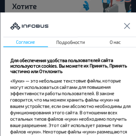
Хотите
путешествовать
дешевле?
Не пропусти специальные акции, скидки и
Согласие
Подробности
О нас
другие интересные предложения INFOBUS.
Подпишись на получение новостей и
путешествуй с нами дешевле!
Для обеспечения удобства пользователей сайта
используются cookies. Вы можете их Принять, Принять
частично или Отклонить
«Куки» — это небольшие текстовые файлы, которые
могут использоваться сайтами для повышения
эффективности работы пользователей. В законе
Подписаться
говорится, что мы можем хранить файлы «куки» на
вашем устройстве, если они абсолютно необходимы для
функционирования этого сайта. В отношении всех
остальных типов файлов «куки» необходимо получить
ваше разрешение. Этот сайт использует разные типы
файлов «куки». Некоторые файлы «куки» размещаются