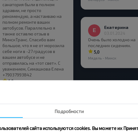
санатория были в полном
здравии, не просто
рекомендую, а настаиваю на
полном ремонте ваших
Екатерина
автобусов. Параллельно я
03.01.2024
также оставлю отзыв в
МинскТранс. Спасибо вам
Очень было холодно на
большое, что я не от морозила
последних сидениях.
себе ноги в -27 градусов в
5,0
вашем автобусе и не
Мядель - Минск
отправилась на «тот свет». С
уважением, Симашкова Елена
+79037993842
1,0
Сосны Сан, Мядельский р-н
МИНСКАЯ ОБЛ. Беларусь - Минск
Подробности
ользователей сайта используются cookies. Вы можете их Принят