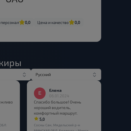
 персонал
0,0
Цена и качество
0,0
ажиры
Русский
Елена
06.01.2024
вежливо
Спасибо большое! Очень
хороший водитель,
комфортный маршрут.
5,0
ОБЛ.
Сосны Сан, Мядельский р-н
МИНСКАЯ ОБЛ. Беларусь - Минск