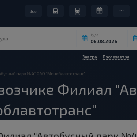
Все
Туда
уда
Завтра
Послезавтра
обусный парк №4" ОАО "Миноблавтотранс"
возчике Филиал "А
блавтотранс"
Филиал "Автобусный парк №4