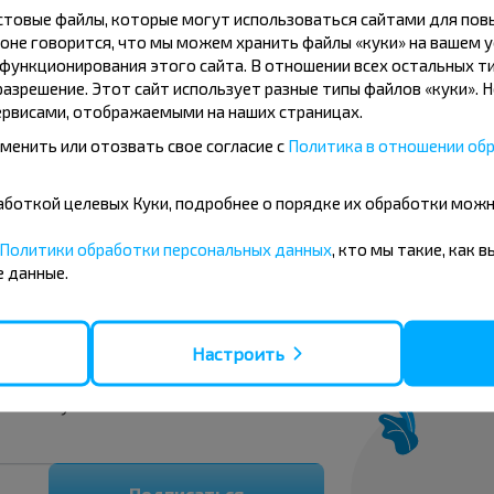
кстовые файлы, которые могут использоваться сайтами для по
оне говорится, что мы можем хранить файлы «куки» на вашем у
ункционирования этого сайта. В отношении всех остальных ти
азрешение. Этот сайт использует разные типы файлов «куки». 
рвисами, отображаемыми на наших страницах.
менить или отозвать свое согласие с
Политика в отношении обр
бработкой целевых Куки, подробнее о порядке их обработки мож
Политики обработки персональных данных
, кто мы такие, как 
 данные.
вовать дешевле?
Настроить
скидки и другие интересные
 на получение новостей и
Подписаться