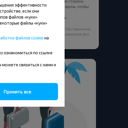
указатель в какую сторону
вышения эффективности
Минск, а какую Нарочь, чтобы
стройстве, если они
люди приезжие
пов файлов «куки»
ориентировались.
Некоторые файлы «куки»
5,0
Минск - Белая Русь Сан, Нарочский
с/с Мядельский р-н МИНСКАЯ ОБЛ.
аботки файлов cookie
на
Беларусь
но ознакомиться по ссылке
вы можете связаться с нами и
Принять все