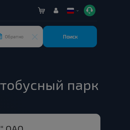
Поиск
Обратно
втобусный парк
" ОАО