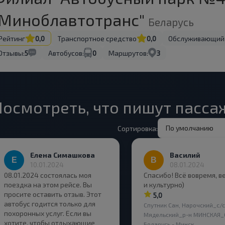
"Миноблавтотранс"
Беларусь
Рейтинг
0,0
Транспортное средство
0,0
Обслуживающий
Отзывы:
5
Автобусов:
0
Маршрутов:
3
Посмотреть, что пишут пасс
По умолчанию
Сортировка:
Елена Симашкова
Василий
10.01.2024
08.01.2024
08.01.2024 состоялась моя
Спасибо! Всё вовремя, 
поездка на этом рейсе. Вы
и культурно)
просите оставить отзыв. Этот
5,0
автобус годится только для
Спутник Сан, Нарочский_с/с
похоронных услуг. Если вы
Мядельский_р-н МИНСКАЯ_
хотите, чтобы отдыхающие
Беларусь - Минск