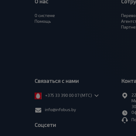
О нас
Сотр
О системе
Перево
Помощь
Агентс
Партне
Связаться с нами
Конт
22
+375 33 390 00 07 (МТС)
Ми
30
info@infobus.by
Оф
П
Соцсети