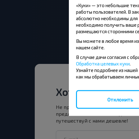
«Куки» — это небольшие те
работы пользователей. В зак
абсолютно необходимы для ф
необходимо получить ваше р
размещаются сторонними се
Вы можете в любое время из
нашем сайте.
В случае дачи согласия с о
Обработка целевых куки
.
Узнайте подробнее из нашей
как мы обрабатываем личные
Хотите путешест
Отклонить
Не пропусти специальные акции, 
предложения INFOBUS. Подпишись
путешествуй с нами дешевле!