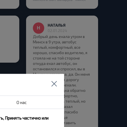
НАТАЛЬЯ
02.01.2024
Добрый день ехала утром в
Минск в 9 утра, автобус
теплый, комфортный, все
хорошо, спасибо водителю, я
стояла не на той стороне
откуда ехал автобус, он
остановился и спросил, вы в
Минск, ч ответила, да. Он меня
подождал пока я дорогу
перешла и мы поехали.
Спасибо. А поездка обратно
была не так комфортно,
автобус не очень теплый, но
О нас
остановку подсказал
водитель, тоже спасибо
водителю, вообще
ь, Принять частично или
необходимо поставить