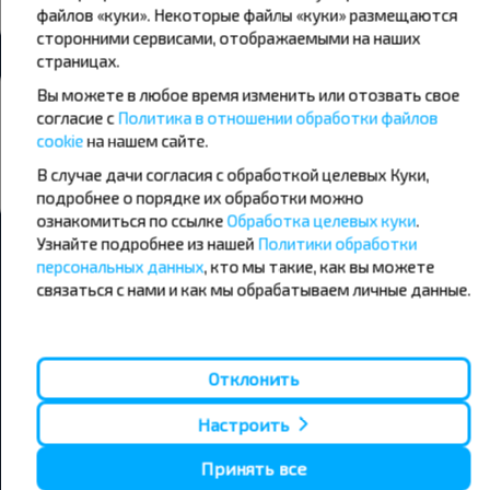
Минск - Кореличи (Кореличский р-н)
файлов «куки». Некоторые файлы «куки» размещаются
сторонними сервисами, отображаемыми на наших
страницах.
Вы можете в любое время изменить или отозвать свое
Павел
согласие с
Политика в отношении обработки файлов
05.04.2025
cookie
на нашем сайте.
Водитель- профессионал своего дела.
4,0
В случае дачи согласия с обработкой целевых Куки,
Минск - Щорсы, Новогрудский р-н ГРОДНЕНСКАЯ ОБЛ.
подробнее о порядке их обработки можно
ознакомиться по ссылке
Обработка целевых куки
.
Узнайте подробнее из нашей
Политики обработки
персональных данных
, кто мы такие, как вы можете
Показать еще
связаться с нами и как мы обрабатываем личные данные.
Отклонить
Настроить
Принять все