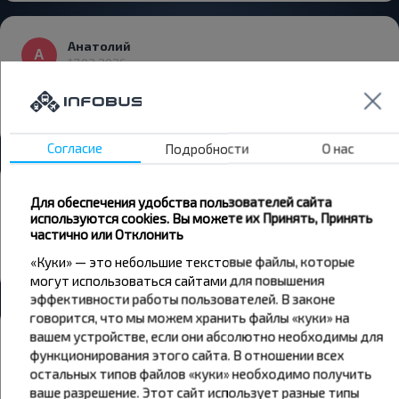
Анатолий
17.03.2026
Все прошло отлично!
5,0
Минск - Негневичи
Согласие
Подробности
О нас
Дмитрий
Для обеспечения удобства пользователей сайта
25.10.2025
используются cookies. Вы можете их Принять, Принять
Спасибо большое за поездку. Всё было отлично
частично или Отклонить
5,0
«Куки» — это небольшие текстовые файлы, которые
Минск - Кореличи
могут использоваться сайтами для повышения
эффективности работы пользователей. В законе
говорится, что мы можем хранить файлы «куки» на
вашем устройстве, если они абсолютно необходимы для
ЛОРА
21.04.2025
функционирования этого сайта. В отношении всех
Всё отлично
остальных типов файлов «куки» необходимо получить
5,0
ваше разрешение. Этот сайт использует разные типы