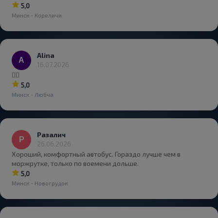
5,0
Минск - Кореличи
Alina
16.07.2026
👍🏻
5,0
Минск - Любча
Разалич
26.06.2026
Хороший, комфортный автобус. Гораздо лучше чем в
моржрутке, только по воемени дольше.
5,0
Минск - Новогрудок