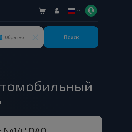
Поиск
Обратно
втомобильный
"
 №14" ОАО