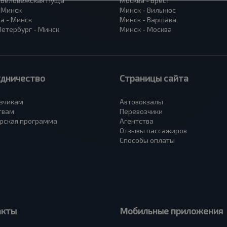
- Беловежская Пуща
Москва - Брест
- Минск
Минск - Вильнюс
а - Минск
Минск - Варшава
Петербург - Минск
Минск - Москва
удничество
Страницы сайта
зчикам
Автовокзалы
твам
Перевозчики
рская программа
Агентства
Отзывы пассажиров
Способы оплаты
акты
Мобильные приложения