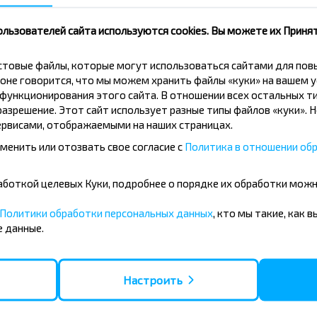
ользователей сайта используются cookies. Вы можете их Принят
скидки и другие интересные
 на получение новостей и
кстовые файлы, которые могут использоваться сайтами для по
оне говорится, что мы можем хранить файлы «куки» на вашем у
ункционирования этого сайта. В отношении всех остальных ти
Подписаться
азрешение. Этот сайт использует разные типы файлов «куки». 
рвисами, отображаемыми на наших страницах.
менить или отозвать свое согласие с
Политика в отношении обр
бработкой целевых Куки, подробнее о порядке их обработки мож
Политики обработки персональных данных
, кто мы такие, как 
 данные.
усные направления
- Барановичи
Вильнюс - Минск
Настроить
 - Минск
Москва - Минск
 Тересполь
Полоцк - Рига