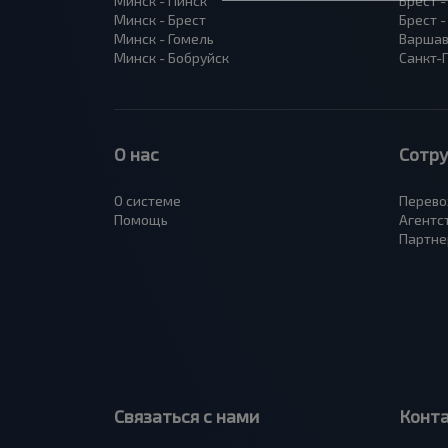
Минск - Пинск
Брест 
Минск - Брест
Брест 
Минск - Гомель
Варшав
Минск - Бобруйск
Санкт-
О нас
Сотр
О системе
Перево
Помощь
Агентс
Партне
Связаться с нами
Конт