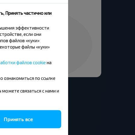
ь, Принять частично или
вышения эффективности
стройстве, если они
пов файлов «куки»
Некоторые файлы «куки»
аботки файлов cookie
на
но ознакомиться по ссылке
вы можете связаться с нами и
Москва - Барановичи
Принять все
Минск - Будапешт
Брест - Люблин