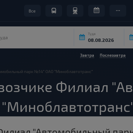
Все
Туда
уда
Завтра
Послезавтра
омобильный парк №14" ОАО "Миноблавтотранс"
возчике Филиал "А
 "Миноблавтотранс
Филиал "Автомобильный парк