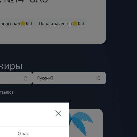
 персонал
0,0
Цена и качество
0,0
ажиры
Русский
тзывов.
О нас