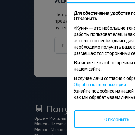
Для обеспечения удобства п
Не пропусти специальные акции, 
Отклонить
предложения INFOBUS. Подпишись
путешествуй с нами дешевле!
«Куки» — это небольшие те
работы пользователей. В зак
абсолютно необходимы для ф
необходимо получить ваше р
размещаются сторонними се
Вы можете в любое время из
нашем сайте.
В случае дачи согласия с о
Обработка целевых куки
.
Узнайте подробнее из нашей
как мы обрабатываем личные
Популярные автоб
Орша - Могилёв
Минск 
Отклонить
Минск - Несвиж
Гомель
Минск - Могилёв
Брест -