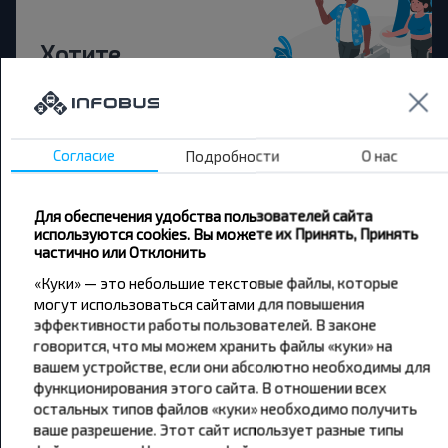
Хотите
путешествовать
дешевле?
Согласие
Подробности
О нас
Не пропусти специальные акции, скидки и
другие интересные предложения INFOBUS.
Подпишись на получение новостей и
Для обеспечения удобства пользователей сайта
путешествуй с нами дешевле!
используются cookies. Вы можете их Принять, Принять
частично или Отклонить
«Куки» — это небольшие текстовые файлы, которые
могут использоваться сайтами для повышения
эффективности работы пользователей. В законе
Подписаться
говорится, что мы можем хранить файлы «куки» на
вашем устройстве, если они абсолютно необходимы для
функционирования этого сайта. В отношении всех
остальных типов файлов «куки» необходимо получить
ваше разрешение. Этот сайт использует разные типы