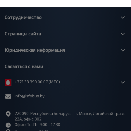
О нас
Сотрудничество
Страницы сайта
Юридическая информация
Связаться с нами
+375 33 390 00 07 (МТС)
info@infobus.by
220090, Республика Беларусь, г. Минск, Логойский тракт,
22А, офис 302.
Офис: Пн-Пт, 9:00 - 17:30