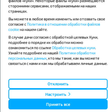
файлов «куки». Некоторые файлы «куки» размещаются
сторонними сервисами, отображаемыми на наших
страницах.
Популярные автобусные
Вы можете в любое время изменить или отозвать свое
направления
согласие с
Политика в отношении обработки файлов
Орша - Могилёв
Минск - Барановичи
cookie
на нашем сайте.
Минск - Несвиж
Гомель - Минск
В случае дачи согласия с обработкой целевых Куки,
Минск - Могилёв
Брест - Тересполь
подробнее о порядке их обработки можно
Минск - Пинск
Брест - Беловежская Пуща
Минск - Брест
Брест - Минск
ознакомиться по ссылке
Обработка целевых куки
.
Минск - Гомель
Варшава - Минск
Узнайте подробнее из нашей
Политики обработки
Минск - Бобруйск
Санкт-Петербург - Минск
персональных данных
, кто мы такие, как вы можете
связаться с нами и как мы обрабатываем личные данные.
Вильнюс - Минск
Москва - Барановичи
Полоцк - Рига
Брест - Люблин
Москва - Брест
Брест - Варшава
Минск - Вильнюс
Отклонить
Минск - Варшава
Минск - Москва
Настроить
Принять все