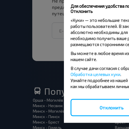
Не пропусти специальные акции, 
Для обеспечения удобства п
предложения INFOBUS. Подпишись
Отклонить
путешествуй с нами дешевле!
«Куки» — это небольшие те
работы пользователей. В зак
абсолютно необходимы для ф
необходимо получить ваше р
размещаются сторонними се
Вы можете в любое время из
нашем сайте.
В случае дачи согласия с о
Обработка целевых куки
.
Узнайте подробнее из нашей
как мы обрабатываем личные
Популярные автоб
Орша - Могилёв
Минск 
Минск - Несвиж
Гомель
Отклонить
Минск - Могилёв
Брест -
Минск - Пинск
Брест 
Минск - Брест
Брест 
Минск - Гомель
Варшав