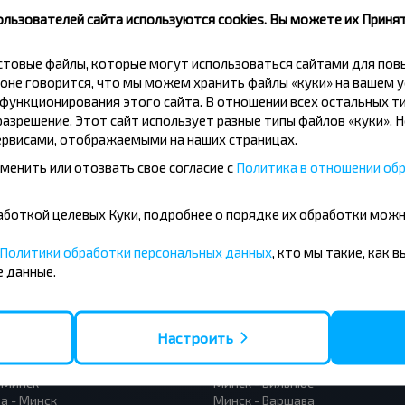
скидки и другие интересные
ользователей сайта используются cookies. Вы можете их Принят
 на получение новостей и
кстовые файлы, которые могут использоваться сайтами для по
оне говорится, что мы можем хранить файлы «куки» на вашем у
Подписаться
ункционирования этого сайта. В отношении всех остальных ти
азрешение. Этот сайт использует разные типы файлов «куки». 
рвисами, отображаемыми на наших страницах.
менить или отозвать свое согласие с
Политика в отношении обр
бработкой целевых Куки, подробнее о порядке их обработки мож
Политики обработки персональных данных
, кто мы такие, как 
 данные.
усные направления
- Барановичи
Вильнюс - Минск
 - Минск
Москва - Минск
Настроить
 Тересполь
Полоцк - Рига
- Беловежская Пуща
Москва - Брест
- Минск
Минск - Вильнюс
а - Минск
Минск - Варшава