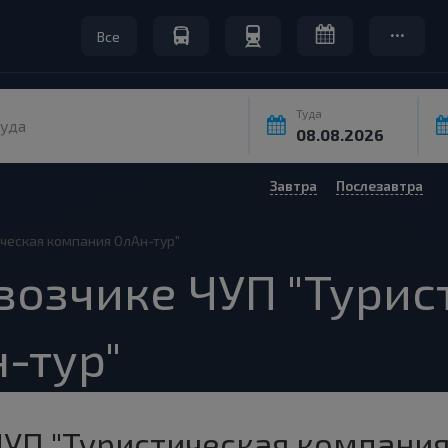
Все
Туда
уда
Завтра
Послезавтра
ическая компания ОлАн-тур"
возчике ЧУП "Турис
-тур"
ЧУП "Туристическая компания