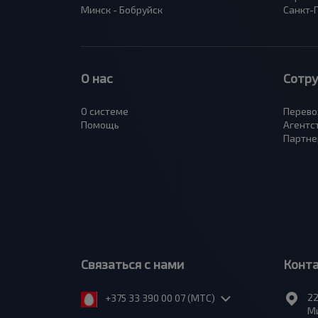
Минск - Бобруйск
Санкт-
О нас
Сотр
О системе
Перево
Помощь
Агентс
Партне
Связаться с нами
Конт
22
+375 33 390 00 07 (МТС)
Ми