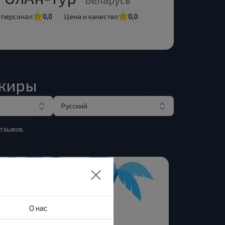
 персонал
0,0
Цена и качество
0,0
ажиры
Русский
тзывов.
О нас