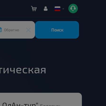
Поиск
Обратно
тическая
 ОлАн-тур"
Беларусь