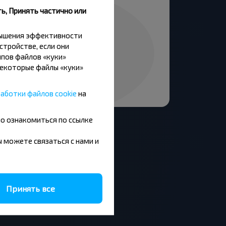
ь, Принять частично или
вышения эффективности
стройстве, если они
пов файлов «куки»
Некоторые файлы «куки»
аботки файлов cookie
на
но ознакомиться по ссылке
вы можете связаться с нами и
Москва - Барановичи
Минск - Будапешт
Принять все
Брест - Люблин
Брест - Варшава