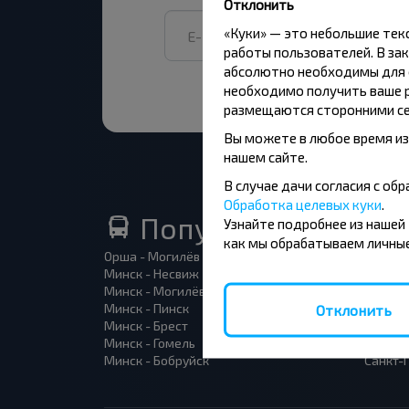
Отклонить
«Куки» — это небольшие те
работы пользователей. В зак
абсолютно необходимы для ф
необходимо получить ваше р
размещаются сторонними се
Вы можете в любое время из
нашем сайте.
В случае дачи согласия с о
Обработка целевых куки
.
Популярные автоб
Узнайте подробнее из нашей
как мы обрабатываем личные
Орша - Могилёв
Минск 
Минск - Несвиж
Гомель
Минск - Могилёв
Брест -
Минск - Пинск
Брест 
Отклонить
Минск - Брест
Брест 
Минск - Гомель
Варшав
Минск - Бобруйск
Санкт-