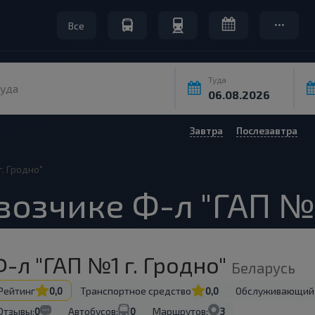
Все
Туда
уда
Завтра
Послезавтра
г. Гродно"
озчике Ф-л "ГАП №1
-л "ГАП №1 г. Гродно"
Беларусь
Рейтинг
0,0
Транспортное средство
0,0
Обслуживающий
Отзывы:
0
Автобусов:
0
Маршрутов:
3