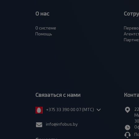
О нас
Сотр
О системе
Перево
Помощь
Агентс
Партне
Связаться с нами
Конт
22
+375 33 390 00 07 (МТС)
Ми
30
info@infobus.by
Оф
П