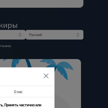
ажиры
Русский
тзывов.
О нас
ь, Принять частично или