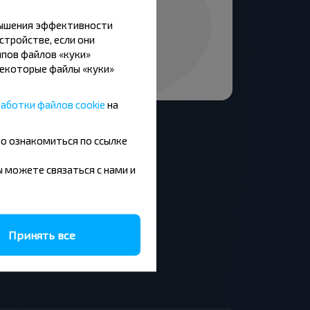
вышения эффективности
стройстве, если они
пов файлов «куки»
Некоторые файлы «куки»
аботки файлов cookie
на
но ознакомиться по ссылке
вы можете связаться с нами и
Москва - Барановичи
Минск - Будапешт
Брест - Люблин
Брест - Варшава
Принять все