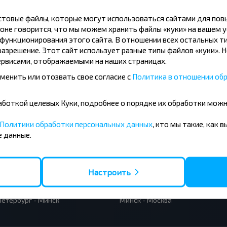
кстовые файлы, которые могут использоваться сайтами для по
Подписаться
оне говорится, что мы можем хранить файлы «куки» на вашем у
ункционирования этого сайта. В отношении всех остальных ти
азрешение. Этот сайт использует разные типы файлов «куки». 
рвисами, отображаемыми на наших страницах.
менить или отозвать свое согласие с
Политика в отношении обр
бработкой целевых Куки, подробнее о порядке их обработки мож
усные направления
Политики обработки персональных данных
, кто мы такие, как 
 данные.
- Барановичи
Вильнюс - Минск
 - Минск
Москва - Минск
 Тересполь
Полоцк - Рига
- Беловежская Пуща
Москва - Брест
Настроить
- Минск
Минск - Вильнюс
а - Минск
Минск - Варшава
Петербург - Минск
Минск - Москва