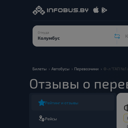
Откуда
К
Билеты
Автобусы
Перевозчики
Ф-л "ГАП №1 
Отзывы о перев
Рейтинг и отзывы
Ф
Рейсы