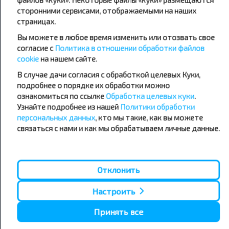
сторонними сервисами, отображаемыми на наших
страницах.
Популярные автобусные
Вы можете в любое время изменить или отозвать свое
направления
согласие с
Политика в отношении обработки файлов
Орша - Могилёв
Минск - Барановичи
cookie
на нашем сайте.
Минск - Несвиж
Гомель - Минск
Минск - Могилёв
В случае дачи согласия с обработкой целевых Куки,
Брест - Тересполь
Минск - Пинск
Брест - Беловежская Пуща
подробнее о порядке их обработки можно
Минск - Брест
Брест - Минск
ознакомиться по ссылке
Обработка целевых куки
.
Минск - Гомель
Варшава - Минск
Узнайте подробнее из нашей
Политики обработки
Минск - Бобруйск
Санкт-Петербург - Минск
персональных данных
, кто мы такие, как вы можете
связаться с нами и как мы обрабатываем личные данные.
Вильнюс - Минск
Москва - Барановичи
Полоцк - Рига
Брест - Люблин
Москва - Брест
Брест - Варшава
Минск - Вильнюс
Отклонить
Минск - Варшава
Минск - Москва
Настроить
Принять все
О нас