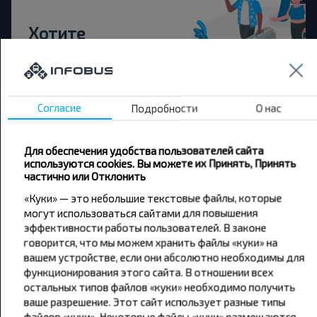
Хотите
путешествовать
дешевле?
Согласие
Подробности
О нас
Не пропусти специальные акции, скидки и
другие интересные предложения INFOBUS.
Подпишись на получение новостей и
Для обеспечения удобства пользователей сайта
путешествуй с нами дешевле!
используются cookies. Вы можете их Принять, Принять
частично или Отклонить
«Куки» — это небольшие текстовые файлы, которые
могут использоваться сайтами для повышения
эффективности работы пользователей. В законе
Подписаться
говорится, что мы можем хранить файлы «куки» на
вашем устройстве, если они абсолютно необходимы для
функционирования этого сайта. В отношении всех
остальных типов файлов «куки» необходимо получить
ваше разрешение. Этот сайт использует разные типы
файлов «куки». Некоторые файлы «куки» размещаются